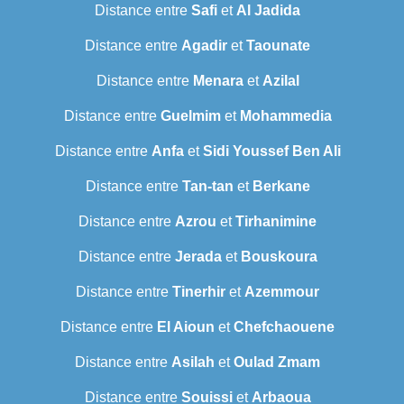
Distance entre
Safi
et
Al Jadida
Distance entre
Agadir
et
Taounate
Distance entre
Menara
et
Azilal
Distance entre
Guelmim
et
Mohammedia
Distance entre
Anfa
et
Sidi Youssef Ben Ali
Distance entre
Tan-tan
et
Berkane
Distance entre
Azrou
et
Tirhanimine
Distance entre
Jerada
et
Bouskoura
Distance entre
Tinerhir
et
Azemmour
Distance entre
El Aioun
et
Chefchaouene
Distance entre
Asilah
et
Oulad Zmam
Distance entre
Souissi
et
Arbaoua