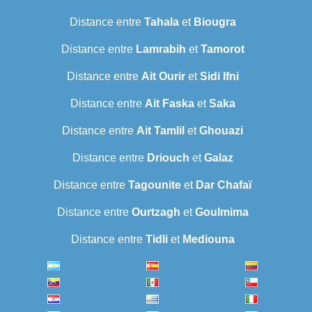
Distance entre
Tahala
et
Biougra
Distance entre
Lamrabih
et
Tamorot
Distance entre
Ait Ourir
et
Sidi Ifni
Distance entre
Ait Faska
et
Saka
Distance entre
Ait Tamlil
et
Ghouazi
Distance entre
Driouch
et
Galaz
Distance entre
Tagounite
et
Dar Chafaï
Distance entre
Ourtzagh
et
Goulmima
Distance entre
Tidli
et
Mediouna