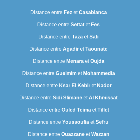
Distance entre
Fez
et
Casablanca
Distance entre
Settat
et
Fes
Distance entre
Taza
et
Safi
Distance entre
Agadir
et
Taounate
Distance entre
Menara
et
Oujda
Distance entre
Guelmim
et
Mohammedia
Distance entre
Ksar El Kebir
et
Nador
Distance entre
Sidi Slimane
et
Al Khmissat
Distance entre
Ouled Teima
et
Tiflet
Distance entre
Youssoufia
et
Sefru
Distance entre
Ouazzane
et
Wazzan