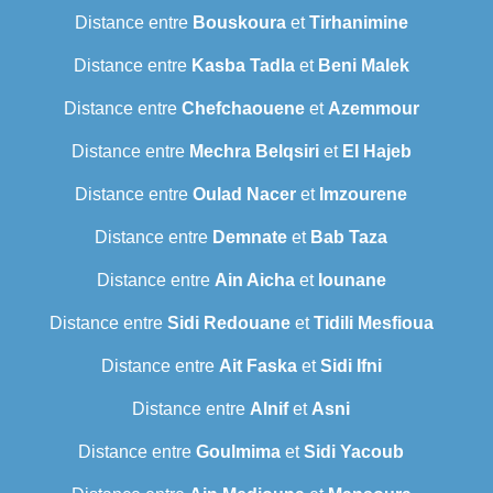
Distance entre
Bouskoura
et
Tirhanimine
Distance entre
Kasba Tadla
et
Beni Malek
Distance entre
Chefchaouene
et
Azemmour
Distance entre
Mechra Belqsiri
et
El Hajeb
Distance entre
Oulad Nacer
et
Imzourene
Distance entre
Demnate
et
Bab Taza
Distance entre
Ain Aicha
et
Iounane
Distance entre
Sidi Redouane
et
Tidili Mesfioua
Distance entre
Ait Faska
et
Sidi Ifni
Distance entre
Alnif
et
Asni
Distance entre
Goulmima
et
Sidi Yacoub