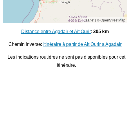
Leaflet
|
© OpenStreetMap
Distance entre Agadair et Ait Ourir
:
305 km
Chemin inverse:
Itinéraire à partir de Ait Ourir a Agadair
Les indications routières ne sont pas disponibles pour cet
itinéraire.
© 2026
Distance entre villes
Distance entre
Meknes
et
Tanger
Distance entre
Khenifra
et
Khemisset
Distance entre
Ouarzazate
et
Khouribga