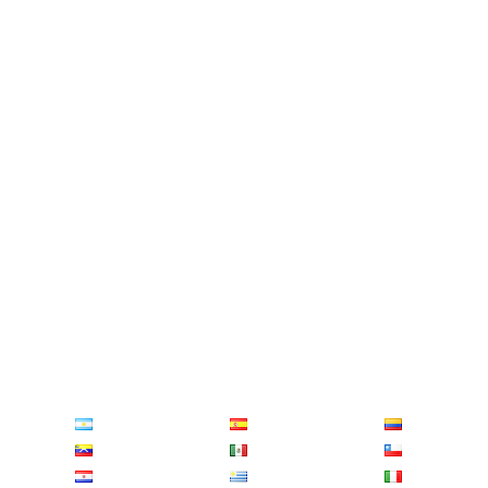
Distance entre
Zagora
et
El Aioun
Distance entre
Sidi Yahia El Gharb
et
Moulay Abdallah
Distance entre
Arbaoua
et
Arcila
Distance entre
Sidi Redouane
et
Ain El Aouda
Distance entre
Saka
et
Missour
Distance entre
Sidi Chiker
et
Ait Tamlil
Distance entre
Dar Chafaï
et
Dar Ould Zidouh
Distance entre
Sidi Yacoub
et
Alnif
Distance entre
Mansoura
et
Moulay Bouchta
Distance entre
Mediouna
et
Chichaoua