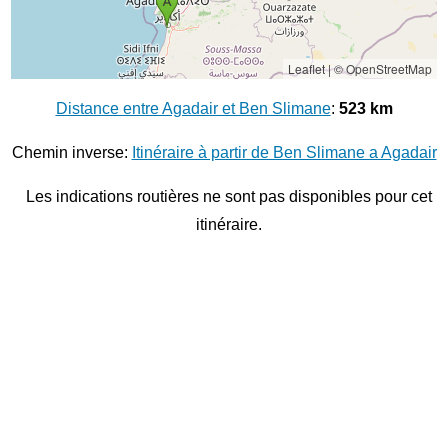
Leaflet
|
© OpenStreetMap
Distance entre Agadair et Ben Slimane
:
523 km
Chemin inverse:
Itinéraire à partir de Ben Slimane a Agadair
Les indications routières ne sont pas disponibles pour cet
itinéraire.
© 2026
Distance entre villes
Distance entre
Marrakesh
et
Fez
Distance entre
Sale
et
Marrakech
Distance entre
Kenitra
et
Taounate