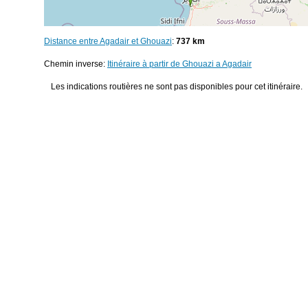
Distance entre Agadair et Ghouazi
:
737 km
Chemin inverse:
Itinéraire à partir de Ghouazi a Agadair
Les indications routières ne sont pas disponibles pour cet itinéraire.
© 2026
Distance entre villes
Distance entre
Tanger
et
Agadair
Distance ent