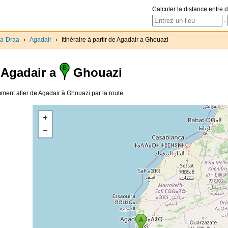
Calculer la distance entre d
-
a-Draa
›
Agadair
›
Itinéraire à partir de Agadair a Ghouazi
Agadair a
Ghouazi
omment aller de Agadair à Ghouazi par la route.