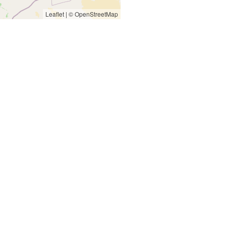
Leaflet
|
© OpenStreetMap
re
Tetouan
et
Taounate