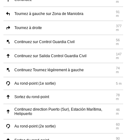
m
91
Tournez à gauche sur Zona de Maniobra
m
377
Tournez à droite
m
56
Continuez sur Control Guardia Civil
m
147
Continuez sur Salida Control Guardia Civil
m
74
Continuez Tournez légèrement à gauche
m
Au rond-point (1e sortie)
5 m
78
Sortez du rond-point
m
Continuez direction Puerto (Sur), Estación Marítima,
46
Helipuerto
m
60
Au rond-point (2e sortie)
m
90