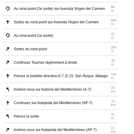
60
Au rond-point (2e sortie) sur Avenida Virgen del Carmen
m
840
Sortez du rond-point sur Avenida Virgen del Carmen
m
15
Au rond-point (1e sortie)
m
254
Sortez du rond-point
m
30
Continuez Tournez légèrement à droite
m
195
Prenez la bretelle direction A-7, E-15: San Roque, Málaga
m
26
Insérez-vous sur Autovía del Mediterráneo (A-7)
km
10
Continuez sur Autopista del Mediterráneo (AP-7)
km
76
Prenez la sortie
m
12
Insérez-vous sur Autopista del Mediterráneo (AP-7)
km