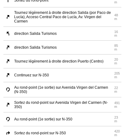
Sortez du rond-point
m
Tournez légèrement à droite direction Salida (por Paco de
48
Lucía), Acceso Central Paco de Lucía, Av. Virgen del
m
Carmen
16
direction Salida Turismos
m
85
direction Salida Turismos
m
20
Tournez légèrement à droite direction Puerto (Centro)
m
205
Continuez sur N-350
m
Au rond-point (1e sortie) sur Avenida Virgen del Carmen
22
(N-350)
m
Sortez du rond-point sur Avenida Virgen del Carmen (N-
491
350)
m
23
Au rond-point (1e sortie) sur N-350
m
420
Sortez du rond-point sur N-350
m