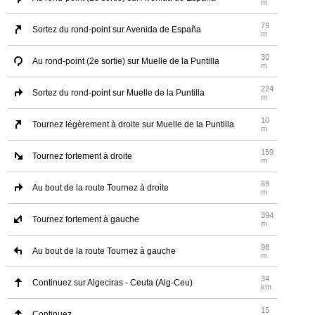
m
79
Sortez du rond-point sur Avenida de España
m
30
Au rond-point (2e sortie) sur Muelle de la Puntilla
m
224
Sortez du rond-point sur Muelle de la Puntilla
m
10
Tournez légèrement à droite sur Muelle de la Puntilla
m
159
Tournez fortement à droite
m
69
Au bout de la route Tournez à droite
m
394
Tournez fortement à gauche
m
98
Au bout de la route Tournez à gauche
m
34
Continuez sur Algeciras - Ceuta (Alg-Ceu)
km
15
Continuez