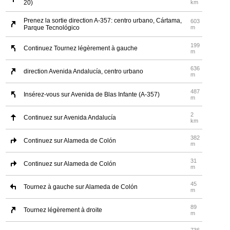
20)
km
Prenez la sortie direction A-357: centro urbano, Cártama,
603
Parque Tecnológico
m
199
Continuez Tournez légèrement à gauche
m
636
direction Avenida Andalucía, centro urbano
m
487
Insérez-vous sur Avenida de Blas Infante (A-357)
m
2
Continuez sur Avenida Andalucía
km
382
Continuez sur Alameda de Colón
m
31
Continuez sur Alameda de Colón
m
45
Tournez à gauche sur Alameda de Colón
m
89
Tournez légèrement à droite
m