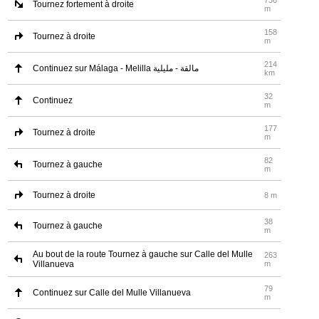
736
Tournez fortement à droite
m
158
Tournez à droite
m
214
Continuez sur Málaga - Melilla مالقة - مليلية
km
32
Continuez
m
177
Tournez à droite
m
82
Tournez à gauche
m
Tournez à droite
8 m
38
Tournez à gauche
m
Au bout de la route Tournez à gauche sur Calle del Mulle
263
Villanueva
m
79
Continuez sur Calle del Mulle Villanueva
m