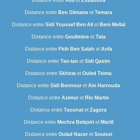
Distance entre
Asfi
et
Essaouira
Distance entre
Ben Slimane
et
Temara
Distance entre
Sidi Youssef Ben Ali
et
Beni Mellal
Distance entre
Goulimine
et
Tata
Distance entre
Fkih Ben Salah
et
Anfa
Distance entre
Tan-tan
et
Sidi Qasim
Distance entre
Skhirat
et
Ouled Teima
Distance entre
Sidi Bennour
et
Ain Harrouda
Distance entre
Azimur
et
Rio Martin
Distance entre
Taounat
et
Zagora
Distance entre
Mechra Belqsiri
et
Martil
Distance entre
Oulad Nacer
et
Souissi