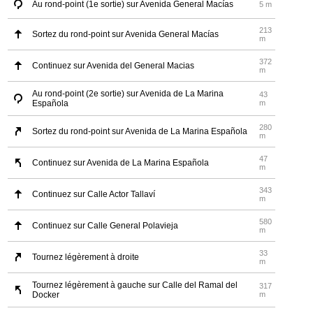
Au rond-point (1e sortie) sur Avenida General Macías
5 m
213
Sortez du rond-point sur Avenida General Macías
m
372
Continuez sur Avenida del General Macias
m
Au rond-point (2e sortie) sur Avenida de La Marina
43
Española
m
280
Sortez du rond-point sur Avenida de La Marina Española
m
47
Continuez sur Avenida de La Marina Española
m
343
Continuez sur Calle Actor Tallaví
m
580
Continuez sur Calle General Polavieja
m
33
Tournez légèrement à droite
m
Tournez légèrement à gauche sur Calle del Ramal del
317
Docker
m