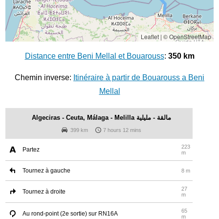
Leaflet
|
© OpenStreetMap
Distance entre Beni Mellal et Bouarouss
:
350 km
Chemin inverse:
Itinéraire à partir de Bouarouss a Beni
Mellal
Algeciras - Ceuta, Málaga - Melilla مالقة - مليلية
399 km
7 hours 12 mins
223
Partez
m
Tournez à gauche
8 m
27
Tournez à droite
m
65
Au rond-point (2e sortie) sur RN16A
m