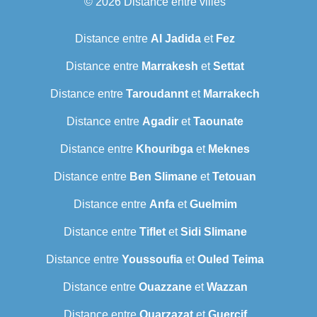
© 2026
Distance entre villes
Distance entre
Al Jadida
et
Fez
Distance entre
Marrakesh
et
Settat
Distance entre
Taroudannt
et
Marrakech
Distance entre
Agadir
et
Taounate
Distance entre
Khouribga
et
Meknes
Distance entre
Ben Slimane
et
Tetouan
Distance entre
Anfa
et
Guelmim
Distance entre
Tiflet
et
Sidi Slimane
Distance entre
Youssoufia
et
Ouled Teima
Distance entre
Ouazzane
et
Wazzan
Distance entre
Ouarzazat
et
Guercif