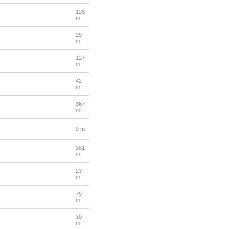
128
m
29
m
127
m
42
m
367
m
9 m
381
m
23
m
79
m
30
m