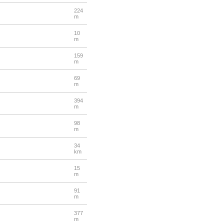
224
m
10
m
159
m
69
m
394
m
98
m
34
km
15
m
91
m
377
m