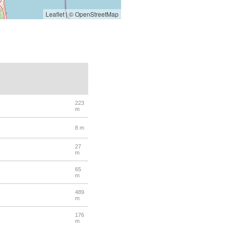
Leaflet
|
© OpenStreetMap
223
m
8 m
27
m
65
m
489
m
176
m