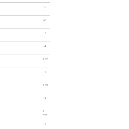
85
m
20
m
37
m
64
m
172
m
61
m
179
m
54
m
1
km
21
m