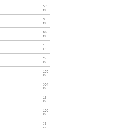
505
m
35
m
616
m
1
km
27
m
135
m
354
m
16
m
179
m
33
m