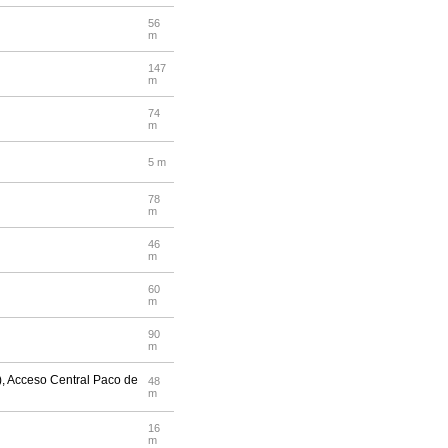
56
m
147
m
74
m
5 m
78
m
46
m
60
m
90
m
), Acceso Central Paco de
48
m
16
m