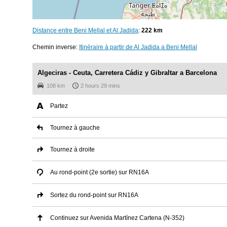
Distance entre Beni Mellal et Al Jadida
:
222 km
Chemin inverse:
Itinéraire à partir de Al Jadida a Beni Mellal
Algeciras - Ceuta, Carretera Cádiz y Gibraltar a Barcelona
108 km
2 hours 29 mins
Partez
Tournez à gauche
Tournez à droite
Au rond-point (2e sortie) sur RN16A
Sortez du rond-point sur RN16A
Continuez sur Avenida Martínez Cartena (N-352)