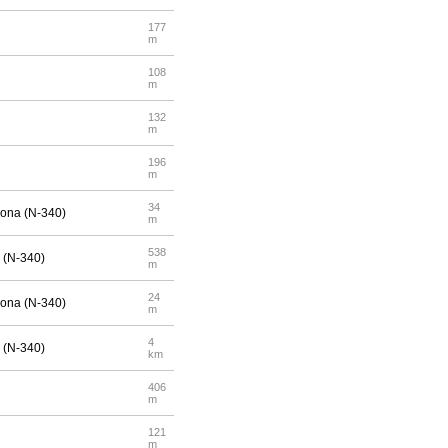
177
m
108
m
132
m
196
m
34
elona (N-340)
m
538
a (N-340)
m
24
elona (N-340)
m
4
a (N-340)
km
406
m
121
m