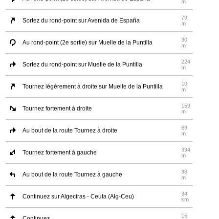
m
79
Sortez du rond-point sur Avenida de España
m
30
Au rond-point (2e sortie) sur Muelle de la Puntilla
m
224
Sortez du rond-point sur Muelle de la Puntilla
m
10
Tournez légèrement à droite sur Muelle de la Puntilla
m
159
Tournez fortement à droite
m
69
Au bout de la route Tournez à droite
m
394
Tournez fortement à gauche
m
98
Au bout de la route Tournez à gauche
m
34
Continuez sur Algeciras - Ceuta (Alg-Ceu)
km
15
Continuez