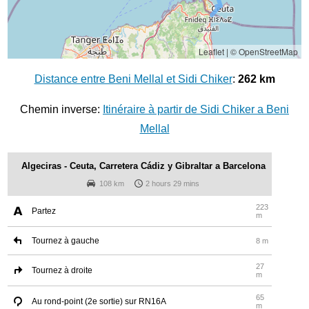
Leaflet
|
© OpenStreetMap
Distance entre Beni Mellal et Sidi Chiker
:
262 km
Chemin inverse:
Itinéraire à partir de Sidi Chiker a Beni
Mellal
Algeciras - Ceuta, Carretera Cádiz y Gibraltar a Barcelona
108 km
2 hours 29 mins
223
Partez
m
Tournez à gauche
8 m
27
Tournez à droite
m
65
Au rond-point (2e sortie) sur RN16A
m