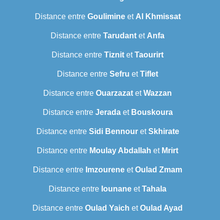
Distance entre
Goulimine
et
Al Khmissat
Distance entre
Tarudant
et
Anfa
Distance entre
Tiznit
et
Taourirt
Distance entre
Sefru
et
Tiflet
Distance entre
Ouarzazat
et
Wazzan
Distance entre
Jerada
et
Bouskoura
Distance entre
Sidi Bennour
et
Skhirate
Distance entre
Moulay Abdallah
et
Mrirt
Distance entre
Imzourene
et
Oulad Zmam
Distance entre
Iounane
et
Tahala
Distance entre
Oulad Yaich
et
Oulad Ayad