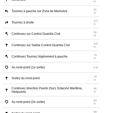
m
91
Tournez à gauche sur Zona de Maniobra
m
377
Tournez à droite
m
56
Continuez sur Control Guardia Civil
m
147
Continuez sur Salida Control Guardia Civil
m
74
Continuez Tournez légèrement à gauche
m
Au rond-point (1e sortie)
5 m
78
Sortez du rond-point
m
Continuez direction Puerto (Sur), Estación Marítima,
46
Helipuerto
m
60
Au rond-point (2e sortie)
m
90