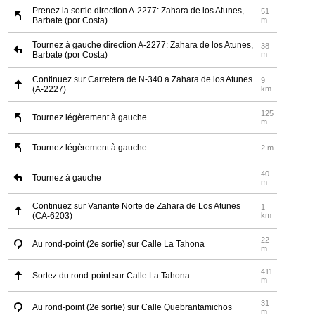
Prenez la sortie direction A-2277: Zahara de los Atunes,
51
Barbate (por Costa)
m
Tournez à gauche direction A-2277: Zahara de los Atunes,
38
Barbate (por Costa)
m
Continuez sur Carretera de N-340 a Zahara de los Atunes
9
(A-2227)
km
125
Tournez légèrement à gauche
m
Tournez légèrement à gauche
2 m
40
Tournez à gauche
m
Continuez sur Variante Norte de Zahara de Los Atunes
1
(CA-6203)
km
22
Au rond-point (2e sortie) sur Calle La Tahona
m
411
Sortez du rond-point sur Calle La Tahona
m
31
Au rond-point (2e sortie) sur Calle Quebrantamichos
m