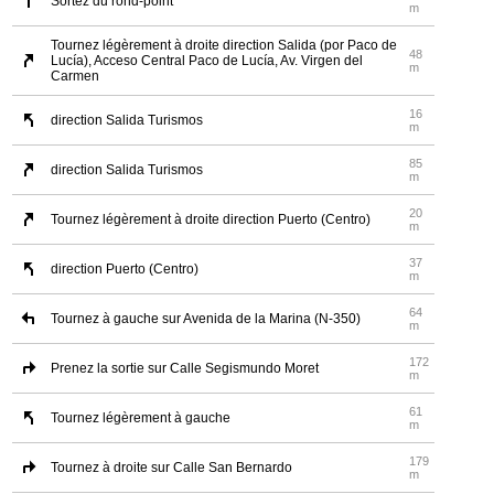
Sortez du rond-point
m
Tournez légèrement à droite direction Salida (por Paco de
48
Lucía), Acceso Central Paco de Lucía, Av. Virgen del
m
Carmen
16
direction Salida Turismos
m
85
direction Salida Turismos
m
20
Tournez légèrement à droite direction Puerto (Centro)
m
37
direction Puerto (Centro)
m
64
Tournez à gauche sur Avenida de la Marina (N-350)
m
172
Prenez la sortie sur Calle Segismundo Moret
m
61
Tournez légèrement à gauche
m
179
Tournez à droite sur Calle San Bernardo
m