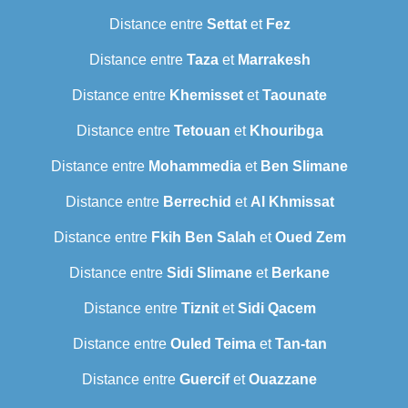
Distance entre
Settat
et
Fez
Distance entre
Taza
et
Marrakesh
Distance entre
Khemisset
et
Taounate
Distance entre
Tetouan
et
Khouribga
Distance entre
Mohammedia
et
Ben Slimane
Distance entre
Berrechid
et
Al Khmissat
Distance entre
Fkih Ben Salah
et
Oued Zem
Distance entre
Sidi Slimane
et
Berkane
Distance entre
Tiznit
et
Sidi Qacem
Distance entre
Ouled Teima
et
Tan-tan
Distance entre
Guercif
et
Ouazzane