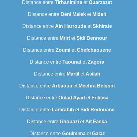
Distance entre
Tirhanimine
et
Ouarzazat
Distance entre
Beni Malek
et
Midelt
Distance entre
Ain Harrouda
et
Skhirate
Distance entre
Mrirt
et
Sidi Bennour
Distance entre
Zoumi
et
Chefchaouene
Distance entre
Taounat
et
Zagora
Distance entre
Martil
et
Asilah
Distance entre
Arbaoua
et
Mechra Belqsiri
Distance entre
Oulad Ayad
et
Fritissa
Distance entre
Lamrabih
et
Sidi Redouane
Distance entre
Ghouazi
et
Ait Faska
Distance entre
Goulmima
et
Galaz