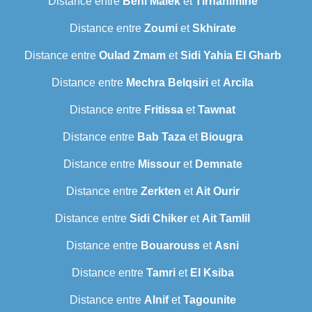
Distance entre
Beni Malek
et
Tirhanimine
Distance entre
Zoumi
et
Skhirate
Distance entre
Oulad Zmam
et
Sidi Yahia El Gharb
Distance entre
Mechra Belqsiri
et
Arcila
Distance entre
Fritissa
et
Tawnat
Distance entre
Bab Taza
et
Biougra
Distance entre
Missour
et
Demnate
Distance entre
Zerkten
et
Ait Ourir
Distance entre
Sidi Chiker
et
Ait Tamlil
Distance entre
Bouarouss
et
Asni
Distance entre
Tamri
et
El Ksiba
Distance entre
Alnif
et
Tagounite