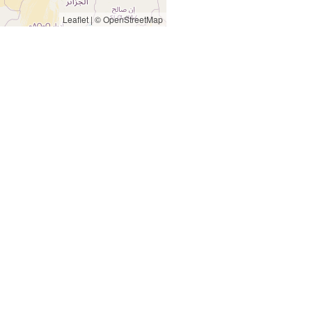
Leaflet
|
© OpenStreetMap
re
Taza
et
Taroudannt