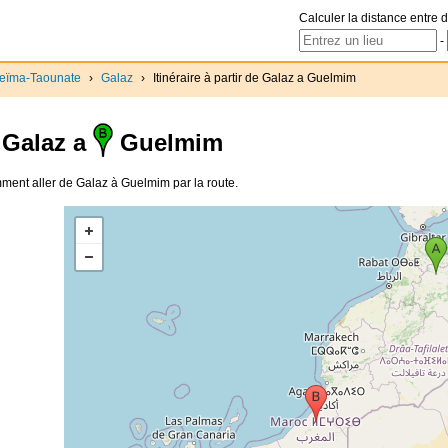
Calculer la distance entre d
-
ceïma-Taounate
›
Galaz
›
Itinéraire à partir de Galaz a Guelmim
Galaz a
Guelmim
Comment aller de Galaz à Guelmim par la route.