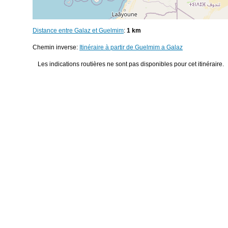
Distance entre Galaz et Guelmim
:
1 km
Chemin inverse:
Itinéraire à partir de Guelmim a Galaz
Les indications routières ne sont pas disponibles pour cet itinéraire.
© 2026
Distance entre villes
Distance entre
Tangier
et
Al Jadida
Distance ent