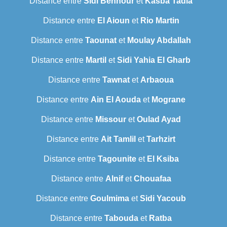
Distance entre
Sidi Bennour
et
Kasba Tadla
Distance entre
El Aioun
et
Rio Martin
Distance entre
Taounat
et
Moulay Abdallah
Distance entre
Martil
et
Sidi Yahia El Gharb
Distance entre
Tawnat
et
Arbaoua
Distance entre
Ain El Aouda
et
Mograne
Distance entre
Missour
et
Oulad Ayad
Distance entre
Ait Tamlil
et
Tarhzirt
Distance entre
Tagounite
et
El Ksiba
Distance entre
Alnif
et
Chouafaa
Distance entre
Goulmima
et
Sidi Yacoub
Distance entre
Tabouda
et
Ratba