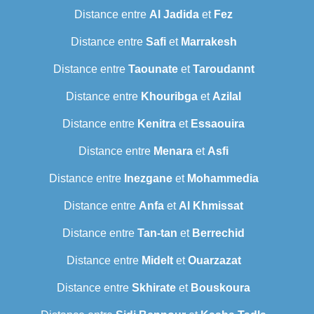
Distance entre
Al Jadida
et
Fez
Distance entre
Safi
et
Marrakesh
Distance entre
Taounate
et
Taroudannt
Distance entre
Khouribga
et
Azilal
Distance entre
Kenitra
et
Essaouira
Distance entre
Menara
et
Asfi
Distance entre
Inezgane
et
Mohammedia
Distance entre
Anfa
et
Al Khmissat
Distance entre
Tan-tan
et
Berrechid
Distance entre
Midelt
et
Ouarzazat
Distance entre
Skhirate
et
Bouskoura