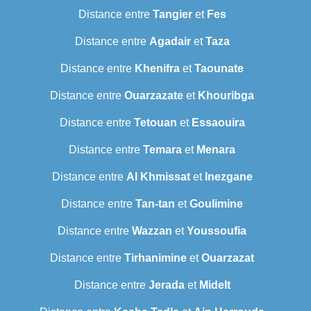
Distance entre
Tangier
et
Fes
Distance entre
Agadair
et
Taza
Distance entre
Khenifra
et
Taounate
Distance entre
Ouarzazate
et
Khouribga
Distance entre
Tetouan
et
Essaouira
Distance entre
Temara
et
Menara
Distance entre
Al Khmissat
et
Inezgane
Distance entre
Tan-tan
et
Goulimine
Distance entre
Wazzan
et
Youssoufia
Distance entre
Tirhanimine
et
Ouarzazat
Distance entre
Jerada
et
Midelt