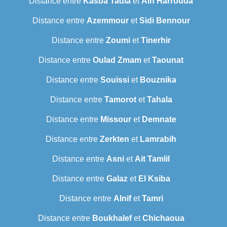
Distance entre
Kasba Tadla
et
Ain Harrouda
Distance entre
Azemmour
et
Sidi Bennour
Distance entre
Zoumi
et
Tinerhir
Distance entre
Oulad Zmam
et
Taounat
Distance entre
Souissi
et
Bouznika
Distance entre
Tamorot
et
Tahala
Distance entre
Missour
et
Demnate
Distance entre
Zerkten
et
Lamrabih
Distance entre
Asni
et
Ait Tamlil
Distance entre
Galaz
et
El Ksiba
Distance entre
Alnif
et
Tamri
Distance entre
Boukhalef
et
Chichaoua