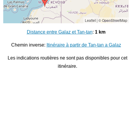
Leaflet
|
© OpenStreetMap
Distance entre Galaz et Tan-tan
:
1 km
Chemin inverse:
Itinéraire à partir de Tan-tan a Galaz
Les indications routières ne sont pas disponibles pour cet
itinéraire.
© 2026
Distance entre villes
Distance entre
Marrakech
et
Al Jadida
Distance entre
Tanger
et
Sale
Distance entre
Khenifra
et
Taounate