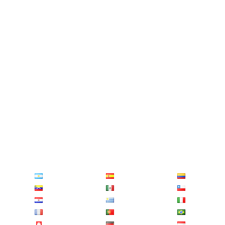
Distance entre
Bouznika
et
Arcila
Distance entre
Souissi
et
Tawnat
Distance entre
Bab Taza
et
Biougra
Distance entre
Ain Aicha
et
Demnate
Distance entre
Sidi Redouane
et
Oulad Ayad
Distance entre
Dar Chafaï
et
Sidi Chiker
Distance entre
Goulmima
et
Tamri
Distance entre
Ezzhiliga
et
Karia Ba Mohamed
Distance entre
Laagagcha
et
Tidli