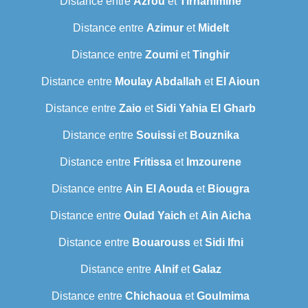
Distance entre
Azrou
et
Tirhanimine
Distance entre
Azimur
et
Midelt
Distance entre
Zoumi
et
Tinghir
Distance entre
Moulay Abdallah
et
El Aioun
Distance entre
Zaio
et
Sidi Yahia El Gharb
Distance entre
Souissi
et
Bouznika
Distance entre
Fritissa
et
Imzourene
Distance entre
Ain El Aouda
et
Biougra
Distance entre
Oulad Yaich
et
Ain Aicha
Distance entre
Bouarouss
et
Sidi Ifni
Distance entre
Alnif
et
Galaz
Distance entre
Chichaoua
et
Goulmima