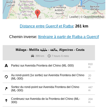
Leaflet
|
© OpenStreetMap
Distance entre Guercif et Ratba
:
261 km
Chemin inverse:
Itinéraire à partir de Ratba a Guercif
Málaga - Melilla مالقة - مليلية, Algeciras - Ceuta
399 km
7 hours 6 mins
810
Partez sur Avenida Frontera del Chino (ML-300)
m
Au rond-point (1e sortie) sur Avenida Frontera del Chino
20
(ML-300)
m
Sortez du rond-point sur Avenida Frontera del Chino
447
(ML-300)
m
Continuez sur Avenida de la Frontera del Chino (ML-
204
300)
m