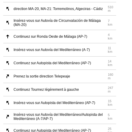
510
direction MA-20, MA-21: Torremolinos, Algeciras - Cádiz
m
Insérez-vous sur Autovía de Circunvalación de Málaga
7
(MA-20)
km
4
Continuez sur Ronda Oeste de Málaga (AP-7)
km
11
Insérez-vous sur Autovía del Mediterráneo (A-7)
km
14
Continuez sur Autopista del Mediterráneo (AP-7)
km
160
Prenez la sortie direction Telepeaje
m
247
Continuez Tournez légèrement à gauche
m
15
Insérez-vous sur Autopista del Mediterráneo (AP-7)
km
Insérez-vous sur Autovía del Mediterráneo/Autopista del
5
Mediterráneo (A-7/AP-7)
km
25
Continuez sur Autopista del Mediterráneo (AP-7)