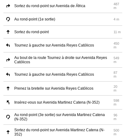
487
Sortez du rond-point sur Avenida de África
m
Au rond-point (1e sortie)
4 m
Sortez du rond-point
11 m
450
Tournez à gauche sur Avenida Reyes Católicos
m
Au bout de la route Tournez à droite sur Avenida Reyes
549
Católicos
m
87
Tournez à gauche sur Avenida Reyes Católicos
m
20
Prenez la bretelle sur Avenida Reyes Católicos
m
598
Insérez-vous sur Avenida Martinez Catena (N-352)
m
Au rond-point (3e sortie) sur Avenida Martinez Catena
96
(N-352)
m
Sortez du rond-point sur Avenida Martinez Catena (N-
500
352)
m