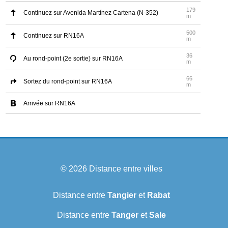
179
Continuez sur Avenida Martínez Cartena (N-352)
m
500
Continuez sur RN16A
m
36
Au rond-point (2e sortie) sur RN16A
m
66
Sortez du rond-point sur RN16A
m
Arrivée sur RN16A
© 2026
Distance entre villes
Distance entre
Tangier
et
Rabat
Distance entre
Tanger
et
Sale