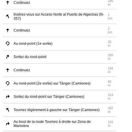
245
Continuez
m
Insérez-vous sur Acceso Norte al Puerto de Algeciras (N-
1
357)
km
2
Continuez
km
25
Au rond-point (1e sortie)
m
200
Sortez du rond-point
m
194
Continuez
m
82
Au rond-point (2e sortie) sur Tánger (Camiones)
m
314
Sortez du rond-point sur Tánger (Camiones)
m
347
Tournez légèrement à gauche sur Tánger (Camiones)
m
Au bout de la route Tournez à droite sur Zona de
134
Maniobra
m