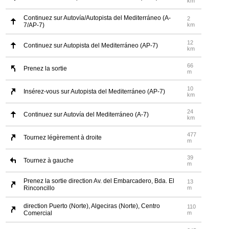
km
Continuez sur Autovía/Autopista del Mediterráneo (A-
2
7/AP-7)
km
12
Continuez sur Autopista del Mediterráneo (AP-7)
km
66
Prenez la sortie
m
10
Insérez-vous sur Autopista del Mediterráneo (AP-7)
km
24
Continuez sur Autovía del Mediterráneo (A-7)
km
477
Tournez légèrement à droite
m
39
Tournez à gauche
m
Prenez la sortie direction Av. del Embarcadero, Bda. El
13
Rinconcillo
m
direction Puerto (Norte), Algeciras (Norte), Centro
110
Comercial
m