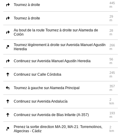
445
Tournez à droite
m
29
Tournez à droite
m
Au bout de la route Tournez à droite sur Alameda de
28
Colón
m
Tournez légèrement à droite sur Avenida Manuel Agustín
266
Heredia
m
56
Continuez sur Avenida Manuel Agustín Heredia
m
245
Continuez sur Calle Córdoba
m
357
Tournez à gauche sur Alameda Principal
m
2
Continuez sur Avenida Andalucía
km
193
Continuez sur Avenida de Blas Infante (A-357)
m
Prenez la sortie direction MA-20, MA-21: Torremolinos,
2
Algeciras - Cádiz
km