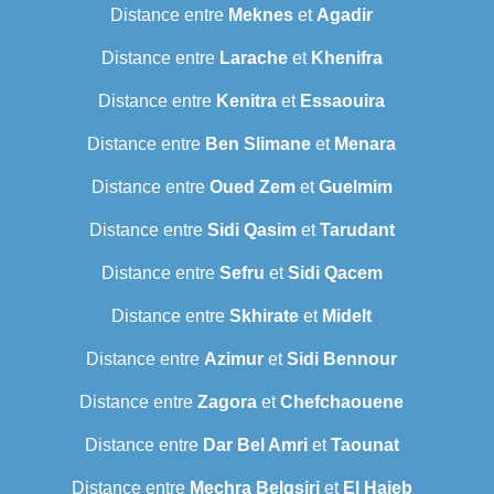
Distance entre
Meknes
et
Agadir
Distance entre
Larache
et
Khenifra
Distance entre
Kenitra
et
Essaouira
Distance entre
Ben Slimane
et
Menara
Distance entre
Oued Zem
et
Guelmim
Distance entre
Sidi Qasim
et
Tarudant
Distance entre
Sefru
et
Sidi Qacem
Distance entre
Skhirate
et
Midelt
Distance entre
Azimur
et
Sidi Bennour
Distance entre
Zagora
et
Chefchaouene
Distance entre
Dar Bel Amri
et
Taounat
Distance entre
Mechra Belqsiri
et
El Hajeb