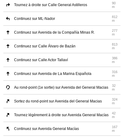
90
Tournez à droite sur Calle General Astilleros
m
812
Continuez sur ML-Nador
m
277
Continuez sur Avenida de la Compañía Minas R.
m
813
Continuez sur Calle Álvaro de Bazán
m
386
Continuez sur Calle Actor Tallaví
m
316
Continuez sur Avenida de La Marina Española
m
32
Au rond-point (1e sortie) sur Avenida del General Macias
m
324
Sortez du rond-point sur Avenida del General Macias
m
42
Tournez légèrement à droite sur Avenida General Macías
m
167
Continuez sur Avenida General Macías
m