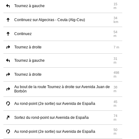
15
Tournez à gauche
m
34
Continuez sur Algeciras - Ceuta (Alg-Ceu)
km
54
Continuez
m
Tournez à droite
7 m
31
Tournez à gauche
m
498
Tournez à droite
m
Au bout de la route Tournez à droite sur Avenida Juan de
38
Borbón
m
45
Au rond-point (2e sortie) sur Avenida de España
m
74
Sortez du rond-point sur Avenida de España
m
50
Au rond-point (2e sortie) sur Avenida de España
m