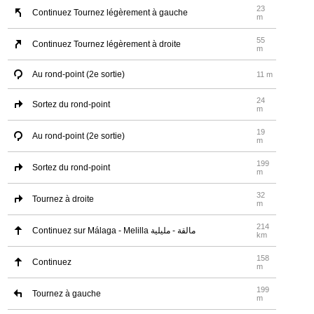
23
Continuez Tournez légèrement à gauche
m
55
Continuez Tournez légèrement à droite
m
Au rond-point (2e sortie)
11 m
24
Sortez du rond-point
m
19
Au rond-point (2e sortie)
m
199
Sortez du rond-point
m
32
Tournez à droite
m
214
Continuez sur Málaga - Melilla مالقة - مليلية
km
158
Continuez
m
199
Tournez à gauche
m