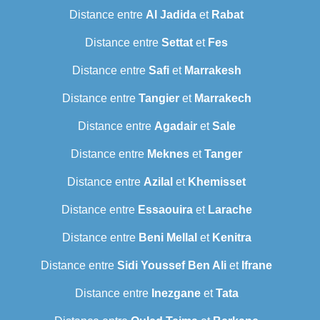
Distance entre
Al Jadida
et
Rabat
Distance entre
Settat
et
Fes
Distance entre
Safi
et
Marrakesh
Distance entre
Tangier
et
Marrakech
Distance entre
Agadair
et
Sale
Distance entre
Meknes
et
Tanger
Distance entre
Azilal
et
Khemisset
Distance entre
Essaouira
et
Larache
Distance entre
Beni Mellal
et
Kenitra
Distance entre
Sidi Youssef Ben Ali
et
Ifrane
Distance entre
Inezgane
et
Tata