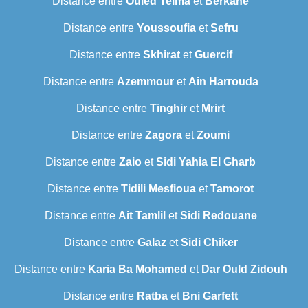
Distance entre
Ouled Teima
et
Berkane
Distance entre
Youssoufia
et
Sefru
Distance entre
Skhirat
et
Guercif
Distance entre
Azemmour
et
Ain Harrouda
Distance entre
Tinghir
et
Mrirt
Distance entre
Zagora
et
Zoumi
Distance entre
Zaio
et
Sidi Yahia El Gharb
Distance entre
Tidili Mesfioua
et
Tamorot
Distance entre
Ait Tamlil
et
Sidi Redouane
Distance entre
Galaz
et
Sidi Chiker
Distance entre
Karia Ba Mohamed
et
Dar Ould Zidouh
Distance entre
Ratba
et
Bni Garfett