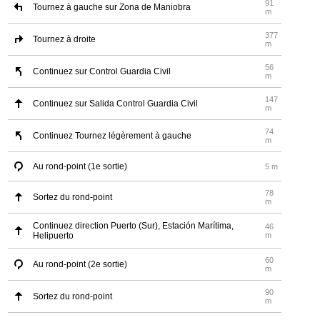
91
Tournez à gauche sur Zona de Maniobra
m
377
Tournez à droite
m
56
Continuez sur Control Guardia Civil
m
147
Continuez sur Salida Control Guardia Civil
m
74
Continuez Tournez légèrement à gauche
m
Au rond-point (1e sortie)
5 m
78
Sortez du rond-point
m
Continuez direction Puerto (Sur), Estación Marítima,
46
Helipuerto
m
60
Au rond-point (2e sortie)
m
90
Sortez du rond-point
m