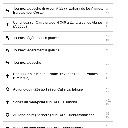
Tournez à gauche direction A-2277: Zahara de los Atunes,
38
Barbate (por Costa)
m
Continuez sur Carretera de N-340 a Zahara de los Atunes
9
(A-2227)
km
125
Tournez légèrement à gauche
m
Tournez légèrement à gauche
2 m
40
Tournez à gauche
m
Continuez sur Variante Norte de Zahara de Los Atunes
1
(CA-6203)
km
22
Au rond-point (2e sortie) sur Calle La Tahona
m
411
Sortez du rond-point sur Calle La Tahona
m
31
Au rond-point (2e sortie) sur Calle Quebrantamichos
m
1