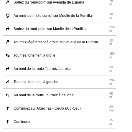
79
Sortez du rond-point sur Avenida de España
m
30
Au rond-point (2e sortie) sur Muelle de la Puntilla
m
224
Sortez du rond-point sur Muelle de la Puntilla
m
10
Tournez légèrement à droite sur Muelle de la Puntilla
m
159
Tournez fortement à droite
m
69
Au bout de la route Tournez à droite
m
394
Tournez fortement à gauche
m
98
Au bout de la route Tournez à gauche
m
34
Continuez sur Algeciras - Ceuta (Alg-Ceu)
km
15
Continuez
m