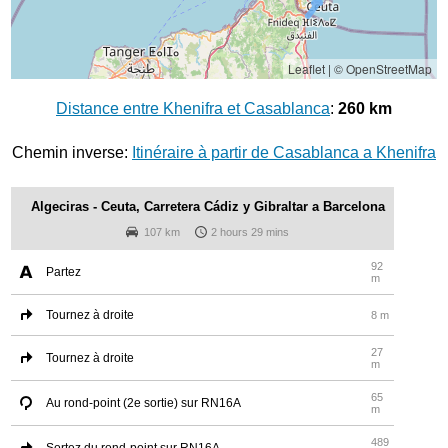
Leaflet
|
© OpenStreetMap
Distance entre Khenifra et Casablanca
:
260 km
Chemin inverse:
Itinéraire à partir de Casablanca a Khenifra
Algeciras - Ceuta, Carretera Cádiz y Gibraltar a Barcelona
107 km
2 hours 29 mins
92
Partez
m
Tournez à droite
8 m
27
Tournez à droite
m
65
Au rond-point (2e sortie) sur RN16A
m
489