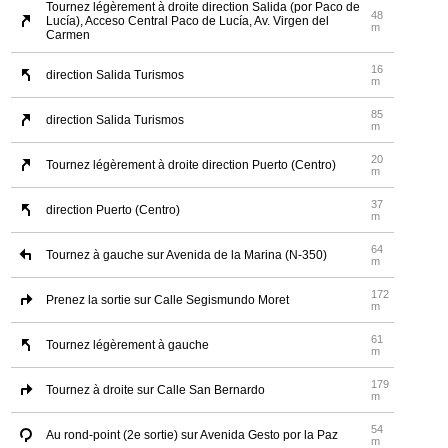
Tournez légèrement à droite direction Salida (por Paco de
48
Lucía), Acceso Central Paco de Lucía, Av. Virgen del
m
Carmen
16
direction Salida Turismos
m
85
direction Salida Turismos
m
20
Tournez légèrement à droite direction Puerto (Centro)
m
37
direction Puerto (Centro)
m
64
Tournez à gauche sur Avenida de la Marina (N-350)
m
172
Prenez la sortie sur Calle Segismundo Moret
m
61
Tournez légèrement à gauche
m
179
Tournez à droite sur Calle San Bernardo
m
54
Au rond-point (2e sortie) sur Avenida Gesto por la Paz
m