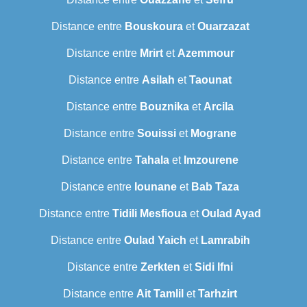
Distance entre
Bouskoura
et
Ouarzazat
Distance entre
Mrirt
et
Azemmour
Distance entre
Asilah
et
Taounat
Distance entre
Bouznika
et
Arcila
Distance entre
Souissi
et
Mograne
Distance entre
Tahala
et
Imzourene
Distance entre
Iounane
et
Bab Taza
Distance entre
Tidili Mesfioua
et
Oulad Ayad
Distance entre
Oulad Yaich
et
Lamrabih
Distance entre
Zerkten
et
Sidi Ifni
Distance entre
Ait Tamlil
et
Tarhzirt