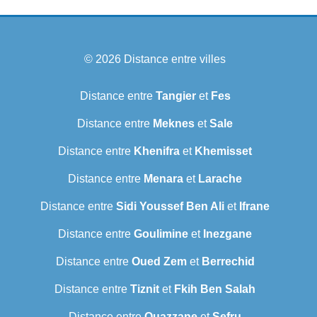
© 2026
Distance entre villes
Distance entre
Tangier
et
Fes
Distance entre
Meknes
et
Sale
Distance entre
Khenifra
et
Khemisset
Distance entre
Menara
et
Larache
Distance entre
Sidi Youssef Ben Ali
et
Ifrane
Distance entre
Goulimine
et
Inezgane
Distance entre
Oued Zem
et
Berrechid
Distance entre
Tiznit
et
Fkih Ben Salah
Distance entre
Ouazzane
et
Sefru