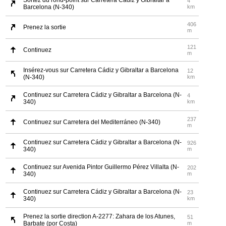
Sortez du rond-point sur Carretera Cádiz y Gibraltar a
4
Barcelona (N-340)
km
406
Prenez la sortie
m
121
Continuez
m
Insérez-vous sur Carretera Cádiz y Gibraltar a Barcelona
12
(N-340)
km
Continuez sur Carretera Cádiz y Gibraltar a Barcelona (N-
4
340)
km
237
Continuez sur Carretera del Mediterráneo (N-340)
m
Continuez sur Carretera Cádiz y Gibraltar a Barcelona (N-
926
340)
m
Continuez sur Avenida Pintor Guillermo Pérez Villalta (N-
202
340)
m
Continuez sur Carretera Cádiz y Gibraltar a Barcelona (N-
23
340)
km
Prenez la sortie direction A-2277: Zahara de los Atunes,
51
Barbate (por Costa)
m