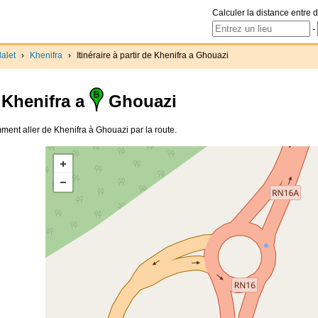
Calculer la distance entre d
-
alet
›
Khenifra
›
Itinéraire à partir de Khenifra a Ghouazi
Khenifra a
Ghouazi
omment aller de Khenifra à Ghouazi par la route.