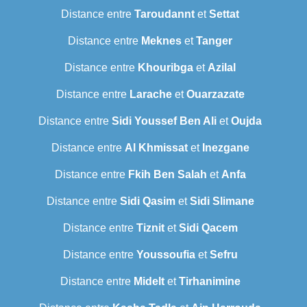
Distance entre
Taroudannt
et
Settat
Distance entre
Meknes
et
Tanger
Distance entre
Khouribga
et
Azilal
Distance entre
Larache
et
Ouarzazate
Distance entre
Sidi Youssef Ben Ali
et
Oujda
Distance entre
Al Khmissat
et
Inezgane
Distance entre
Fkih Ben Salah
et
Anfa
Distance entre
Sidi Qasim
et
Sidi Slimane
Distance entre
Tiznit
et
Sidi Qacem
Distance entre
Youssoufia
et
Sefru
Distance entre
Midelt
et
Tirhanimine