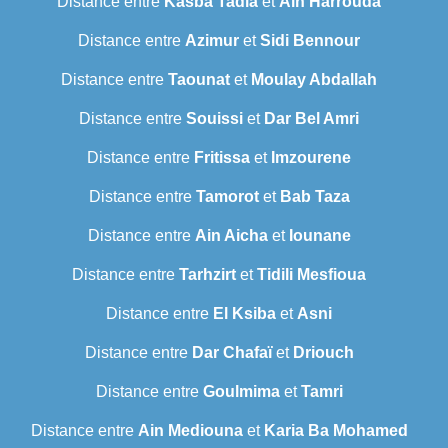
Distance entre
Kasba Tadla
et
Ain Harrouda
Distance entre
Azimur
et
Sidi Bennour
Distance entre
Taounat
et
Moulay Abdallah
Distance entre
Souissi
et
Dar Bel Amri
Distance entre
Fritissa
et
Imzourene
Distance entre
Tamorot
et
Bab Taza
Distance entre
Ain Aicha
et
Iounane
Distance entre
Tarhzirt
et
Tidili Mesfioua
Distance entre
El Ksiba
et
Asni
Distance entre
Dar Chafaï
et
Driouch
Distance entre
Goulmima
et
Tamri
Distance entre
Ain Mediouna
et
Karia Ba Mohamed