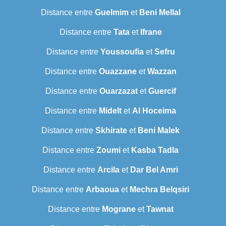
Distance entre
Guelmim
et
Beni Mellal
Distance entre
Tata
et
Ifrane
Distance entre
Youssoufia
et
Sefru
Distance entre
Ouazzane
et
Wazzan
Distance entre
Ouarzazat
et
Guercif
Distance entre
Midelt
et
Al Hoceima
Distance entre
Skhirate
et
Beni Malek
Distance entre
Zoumi
et
Kasba Tadla
Distance entre
Arcila
et
Dar Bel Amri
Distance entre
Arbaoua
et
Mechra Belqsiri
Distance entre
Mograne
et
Tawnat