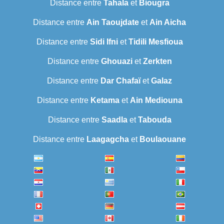
Distance entre
Tahala
et
Biougra
Distance entre
Ain Taoujdate
et
Ain Aicha
Distance entre
Sidi Ifni
et
Tidili Mesfioua
Distance entre
Ghouazi
et
Zerkten
Distance entre
Dar Chafaï
et
Galaz
Distance entre
Ketama
et
Ain Mediouna
Distance entre
Saadla
et
Tabouda
Distance entre
Laagagcha
et
Boulaouane