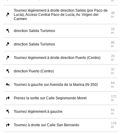
m
Tournez légèrement à droite direction Salida (por Paco de
48
Lucía), Acceso Central Paco de Lucía, Av. Virgen del
m
Carmen
16
direction Salida Turismos
m
85
direction Salida Turismos
m
20
Tournez légèrement à droite direction Puerto (Centro)
m
37
direction Puerto (Centro)
m
64
Tournez à gauche sur Avenida de la Marina (N-350)
m
172
Prenez la sortie sur Calle Segismundo Moret
m
61
Tournez légèrement à gauche
m
179
Tournez à droite sur Calle San Bernardo
m