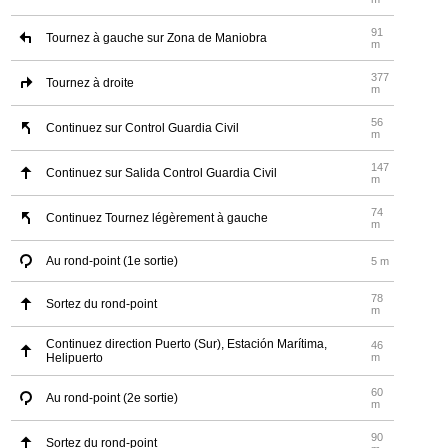
91
Tournez à gauche sur Zona de Maniobra
m
377
Tournez à droite
m
56
Continuez sur Control Guardia Civil
m
147
Continuez sur Salida Control Guardia Civil
m
74
Continuez Tournez légèrement à gauche
m
Au rond-point (1e sortie)
5 m
78
Sortez du rond-point
m
Continuez direction Puerto (Sur), Estación Marítima,
46
Helipuerto
m
60
Au rond-point (2e sortie)
m
90
Sortez du rond-point