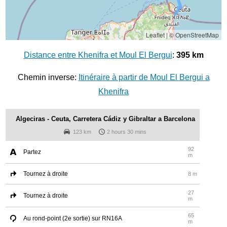
Leaflet
|
© OpenStreetMap
Distance entre Khenifra et Moul El Bergui
:
395 km
Chemin inverse:
Itinéraire à partir de Moul El Bergui a
Khenifra
Algeciras - Ceuta, Carretera Cádiz y Gibraltar a Barcelona
123 km
2 hours 30 mins
92
Partez
m
Tournez à droite
8 m
27
Tournez à droite
m
65
Au rond-point (2e sortie) sur RN16A
m