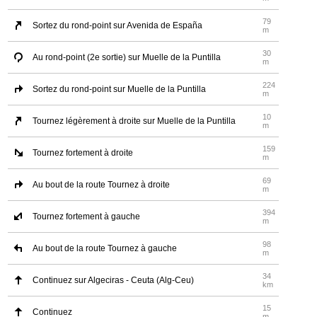
79
Sortez du rond-point sur Avenida de España
m
30
Au rond-point (2e sortie) sur Muelle de la Puntilla
m
224
Sortez du rond-point sur Muelle de la Puntilla
m
10
Tournez légèrement à droite sur Muelle de la Puntilla
m
159
Tournez fortement à droite
m
69
Au bout de la route Tournez à droite
m
394
Tournez fortement à gauche
m
98
Au bout de la route Tournez à gauche
m
34
Continuez sur Algeciras - Ceuta (Alg-Ceu)
km
15
Continuez
m