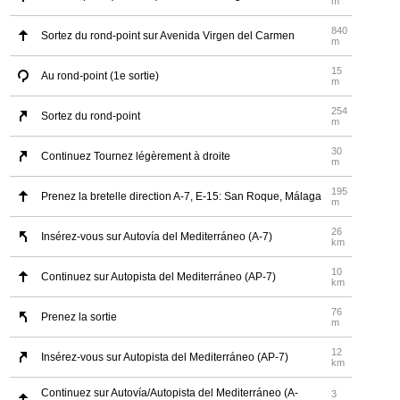
m
840
Sortez du rond-point sur Avenida Virgen del Carmen
m
15
Au rond-point (1e sortie)
m
254
Sortez du rond-point
m
30
Continuez Tournez légèrement à droite
m
195
Prenez la bretelle direction A-7, E-15: San Roque, Málaga
m
26
Insérez-vous sur Autovía del Mediterráneo (A-7)
km
10
Continuez sur Autopista del Mediterráneo (AP-7)
km
76
Prenez la sortie
m
12
Insérez-vous sur Autopista del Mediterráneo (AP-7)
km
Continuez sur Autovía/Autopista del Mediterráneo (A-
3