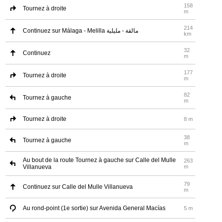
158
Tournez à droite
m
214
Continuez sur Málaga - Melilla مالقة - مليلية
km
32
Continuez
m
177
Tournez à droite
m
82
Tournez à gauche
m
Tournez à droite
8 m
38
Tournez à gauche
m
Au bout de la route Tournez à gauche sur Calle del Mulle
263
Villanueva
m
79
Continuez sur Calle del Mulle Villanueva
m
Au rond-point (1e sortie) sur Avenida General Macías
5 m