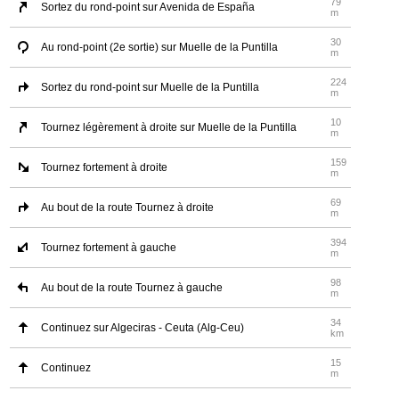
79
Sortez du rond-point sur Avenida de España
m
30
Au rond-point (2e sortie) sur Muelle de la Puntilla
m
224
Sortez du rond-point sur Muelle de la Puntilla
m
10
Tournez légèrement à droite sur Muelle de la Puntilla
m
159
Tournez fortement à droite
m
69
Au bout de la route Tournez à droite
m
394
Tournez fortement à gauche
m
98
Au bout de la route Tournez à gauche
m
34
Continuez sur Algeciras - Ceuta (Alg-Ceu)
km
15
Continuez
m