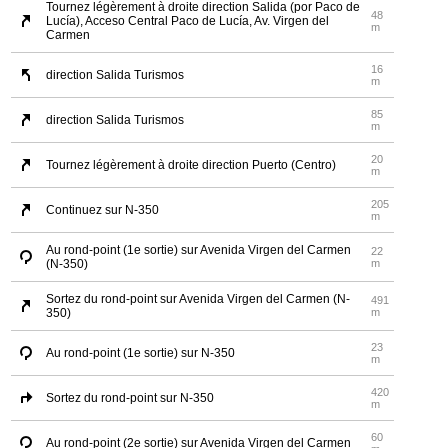
Tournez légèrement à droite direction Salida (por Paco de
48
Lucía), Acceso Central Paco de Lucía, Av. Virgen del
m
Carmen
16
direction Salida Turismos
m
85
direction Salida Turismos
m
20
Tournez légèrement à droite direction Puerto (Centro)
m
205
Continuez sur N-350
m
Au rond-point (1e sortie) sur Avenida Virgen del Carmen
22
(N-350)
m
Sortez du rond-point sur Avenida Virgen del Carmen (N-
491
350)
m
23
Au rond-point (1e sortie) sur N-350
m
420
Sortez du rond-point sur N-350
m
60
Au rond-point (2e sortie) sur Avenida Virgen del Carmen