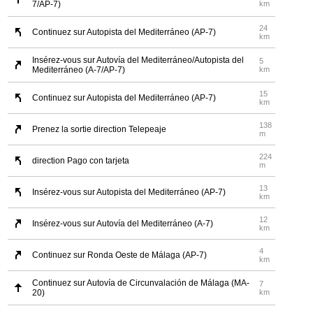
7/AP-7)
km
24
Continuez sur Autopista del Mediterráneo (AP-7)
km
Insérez-vous sur Autovía del Mediterráneo/Autopista del
5
Mediterráneo (A-7/AP-7)
km
15
Continuez sur Autopista del Mediterráneo (AP-7)
km
138
Prenez la sortie direction Telepeaje
m
224
direction Pago con tarjeta
m
13
Insérez-vous sur Autopista del Mediterráneo (AP-7)
km
12
Insérez-vous sur Autovía del Mediterráneo (A-7)
km
4
Continuez sur Ronda Oeste de Málaga (AP-7)
km
Continuez sur Autovía de Circunvalación de Málaga (MA-
7
20)
km