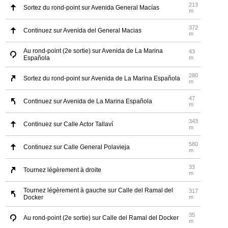
213
Sortez du rond-point sur Avenida General Macías
m
372
Continuez sur Avenida del General Macias
m
Au rond-point (2e sortie) sur Avenida de La Marina
43
Española
m
280
Sortez du rond-point sur Avenida de La Marina Española
m
47
Continuez sur Avenida de La Marina Española
m
343
Continuez sur Calle Actor Tallaví
m
580
Continuez sur Calle General Polavieja
m
33
Tournez légèrement à droite
m
Tournez légèrement à gauche sur Calle del Ramal del
317
Docker
m
35
Au rond-point (2e sortie) sur Calle del Ramal del Docker
m