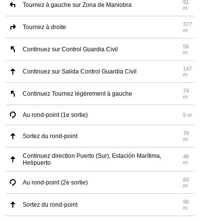
91
Tournez à gauche sur Zona de Maniobra
m
377
Tournez à droite
m
56
Continuez sur Control Guardia Civil
m
147
Continuez sur Salida Control Guardia Civil
m
74
Continuez Tournez légèrement à gauche
m
Au rond-point (1e sortie)
5 m
78
Sortez du rond-point
m
Continuez direction Puerto (Sur), Estación Marítima,
46
Helipuerto
m
60
Au rond-point (2e sortie)
m
90
Sortez du rond-point
m