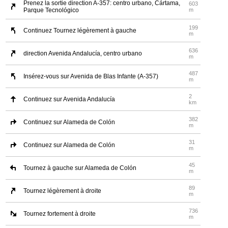
Prenez la sortie direction A-357: centro urbano, Cártama,
603
Parque Tecnológico
m
199
Continuez Tournez légèrement à gauche
m
636
direction Avenida Andalucía, centro urbano
m
487
Insérez-vous sur Avenida de Blas Infante (A-357)
m
2
Continuez sur Avenida Andalucía
km
382
Continuez sur Alameda de Colón
m
31
Continuez sur Alameda de Colón
m
45
Tournez à gauche sur Alameda de Colón
m
89
Tournez légèrement à droite
m
736
Tournez fortement à droite
m