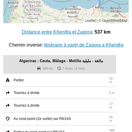
Leaflet
|
© OpenStreetMap
Distance entre Khenifra et Zagora
:
537 km
Chemin inverse:
Itinéraire à partir de Zagora a Khenifra
Algeciras - Ceuta, Málaga - Melilla مالقة - مليلية
399 km
7 hours 12 mins
92
Partez
m
Tournez à droite
8 m
27
Tournez à droite
m
65
Au rond-point (2e sortie) sur RN16A
m
489