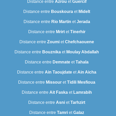
Distance entre
Azrou
et
Guercif
Distance entre
Bouskoura
et
Midelt
Distance entre
Rio Martin
et
Jerada
Distance entre
Mrirt
et
Tinerhir
Distance entre
Zoumi
et
Chefchaouene
Distance entre
Bouznika
et
Moulay Abdallah
Distance entre
Demnate
et
Tahala
Distance entre
Ain Taoujdate
et
Ain Aicha
Distance entre
Missour
et
Tidili Mesfioua
Distance entre
Ait Faska
et
Lamrabih
Distance entre
Asni
et
Tarhzirt
Distance entre
Tamri
et
Galaz