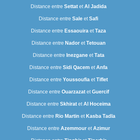
Distance entre
Settat
et
Al Jadida
Distance entre
Sale
et
Safi
Distance entre
Essaouira
et
Taza
Distance entre
Nador
et
Tetouan
Distance entre
Inezgane
et
Tata
Distance entre
Sidi Qacem
et
Anfa
Distance entre
Youssoufia
et
Tiflet
Distance entre
Ouarzazat
et
Guercif
Distance entre
Skhirat
et
Al Hoceima
Distance entre
Rio Martin
et
Kasba Tadla
Distance entre
Azemmour
et
Azimur