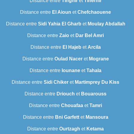
Distance entre
Tinghir
et
Tinerhir
Distance entre
El Aioun
et
Chefchaouene
Distance entre
Sidi Yahia El Gharb
et
Moulay Abdallah
Distance entre
Zaio
et
Dar Bel Amri
Distance entre
El Hajeb
et
Arcila
Distance entre
Oulad Nacer
et
Mograne
Distance entre
Iounane
et
Tahala
Distance entre
Sidi Chiker
et
Martimprey Du Kiss
Distance entre
Driouch
et
Bouarouss
Distance entre
Chouafaa
et
Tamri
Distance entre
Bni Garfett
et
Mansoura
Distance entre
Ourtzagh
et
Ketama