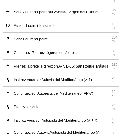
m
840
Sortez du rond-point sur Avenida Virgen del Carmen
m
15
Au rond-point (1e sortie)
m
254
Sortez du rond-point
m
30
Continuez Tournez légèrement à droite
m
195
Prenez la bretelle direction A-7, E-15: San Roque, Málaga
m
26
Insérez-vous sur Autovía del Mediterráneo (A-7)
km
10
Continuez sur Autopista del Mediterráneo (AP-7)
km
76
Prenez la sortie
m
12
Insérez-vous sur Autopista del Mediterráneo (AP-7)
km
Continuez sur Autovía/Autopista del Mediterráneo (A-
3