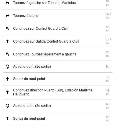
91
Tournez à gauche sur Zona de Maniobra
m
377
Tournez à droite
m
56
Continuez sur Control Guardia Civil
m
147
Continuez sur Salida Control Guardia Civil
m
74
Continuez Tournez légèrement à gauche
m
Au rond-point (1e sortie)
5 m
78
Sortez du rond-point
m
Continuez direction Puerto (Sur), Estación Marítima,
46
Helipuerto
m
60
Au rond-point (2e sortie)
m
90
Sortez du rond-point
m