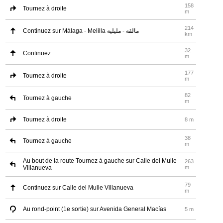
158
Tournez à droite
m
214
Continuez sur Málaga - Melilla مالقة - مليلية
km
32
Continuez
m
177
Tournez à droite
m
82
Tournez à gauche
m
Tournez à droite
8 m
38
Tournez à gauche
m
Au bout de la route Tournez à gauche sur Calle del Mulle
263
Villanueva
m
79
Continuez sur Calle del Mulle Villanueva
m
Au rond-point (1e sortie) sur Avenida General Macías
5 m