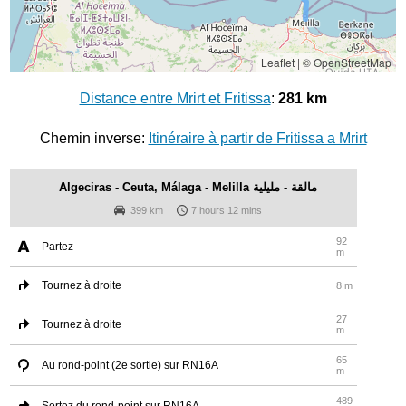
Leaflet
|
© OpenStreetMap
Distance entre Mrirt et Fritissa
:
281 km
Chemin inverse:
Itinéraire à partir de Fritissa a Mrirt
Algeciras - Ceuta, Málaga - Melilla مالقة - مليلية
399 km
7 hours 12 mins
92
Partez
m
Tournez à droite
8 m
27
Tournez à droite
m
65
Au rond-point (2e sortie) sur RN16A
m
489