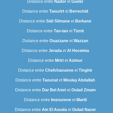
Distance entre
Nador
et
Gueliz
Distance entre
Taourirt
et
Berrechid
Distance entre
Sidi Slimane
et
Berkane
Distance entre
Tan-tan
et
Tiznit
Distance entre
Ouazzane
et
Wazzan
Distance entre
Jerada
et
Al Hoceima
Distance entre
Mrirt
et
Azimur
Distance entre
Chefchaouene
et
Tinghir
Distance entre
Taounat
et
Moulay Abdallah
Distance entre
Dar Bel Amri
et
Oulad Zmam
Distance entre
Imzourene
et
Martil
Distance entre
Ain El Aouda
et
Oulad Nacer