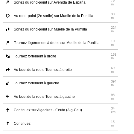
79
Sortez du rond-point sur Avenida de España
m
30
Au rond-point (2e sortie) sur Muelle de la Puntilla
m
224
Sortez du rond-point sur Muelle de la Puntilla
m
10
Tournez légèrement à droite sur Muelle de la Puntilla
m
159
Tournez fortement à droite
m
69
Au bout de la route Tournez à droite
m
394
Tournez fortement à gauche
m
98
Au bout de la route Tournez à gauche
m
34
Continuez sur Algeciras - Ceuta (Alg-Ceu)
km
15
Continuez
m