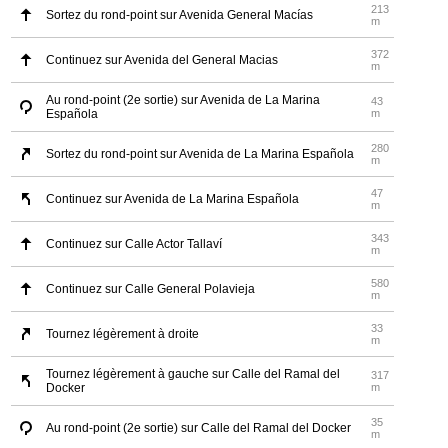
213
Sortez du rond-point sur Avenida General Macías
m
372
Continuez sur Avenida del General Macias
m
Au rond-point (2e sortie) sur Avenida de La Marina
43
Española
m
280
Sortez du rond-point sur Avenida de La Marina Española
m
47
Continuez sur Avenida de La Marina Española
m
343
Continuez sur Calle Actor Tallaví
m
580
Continuez sur Calle General Polavieja
m
33
Tournez légèrement à droite
m
Tournez légèrement à gauche sur Calle del Ramal del
317
Docker
m
35
Au rond-point (2e sortie) sur Calle del Ramal del Docker
m