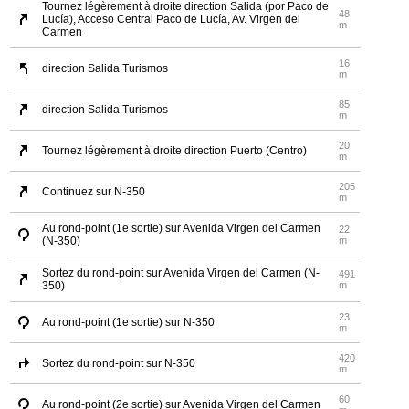
Tournez légèrement à droite direction Salida (por Paco de
48
Lucía), Acceso Central Paco de Lucía, Av. Virgen del
m
Carmen
16
direction Salida Turismos
m
85
direction Salida Turismos
m
20
Tournez légèrement à droite direction Puerto (Centro)
m
205
Continuez sur N-350
m
Au rond-point (1e sortie) sur Avenida Virgen del Carmen
22
(N-350)
m
Sortez du rond-point sur Avenida Virgen del Carmen (N-
491
350)
m
23
Au rond-point (1e sortie) sur N-350
m
420
Sortez du rond-point sur N-350
m
60
Au rond-point (2e sortie) sur Avenida Virgen del Carmen