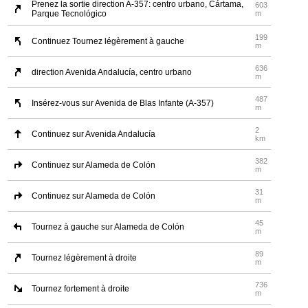
Prenez la sortie direction A-357: centro urbano, Cártama,
603
Parque Tecnológico
m
199
Continuez Tournez légèrement à gauche
m
636
direction Avenida Andalucía, centro urbano
m
487
Insérez-vous sur Avenida de Blas Infante (A-357)
m
2
Continuez sur Avenida Andalucía
km
382
Continuez sur Alameda de Colón
m
31
Continuez sur Alameda de Colón
m
45
Tournez à gauche sur Alameda de Colón
m
89
Tournez légèrement à droite
m
736
Tournez fortement à droite
m