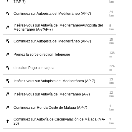
7/AP-7)
km
24
Continuez sur Autopista del Mediterráneo (AP-7)
km
Insérez-vous sur Autovía del Mediterráneo/Autopista del
5
Mediterráneo (A-7/AP-7)
km
15
Continuez sur Autopista del Mediterráneo (AP-7)
km
138
Prenez la sortie direction Telepeaje
m
224
direction Pago con tarjeta
m
13
Insérez-vous sur Autopista del Mediterráneo (AP-7)
km
12
Insérez-vous sur Autovía del Mediterráneo (A-7)
km
4
Continuez sur Ronda Oeste de Málaga (AP-7)
km
Continuez sur Autovía de Circunvalación de Málaga (MA-
7
20)
km