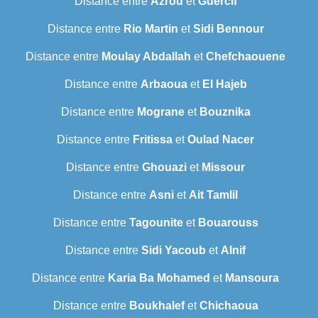
Distance entre
Azrou
et
Guercif
Distance entre
Rio Martin
et
Sidi Bennour
Distance entre
Moulay Abdallah
et
Chefchaouene
Distance entre
Arbaoua
et
El Hajeb
Distance entre
Mograne
et
Bouznika
Distance entre
Fritissa
et
Oulad Nacer
Distance entre
Ghouazi
et
Missour
Distance entre
Asni
et
Ait Tamlil
Distance entre
Tagounite
et
Bouarouss
Distance entre
Sidi Yacoub
et
Alnif
Distance entre
Karia Ba Mohamed
et
Mansoura
Distance entre
Boukhalef
et
Chichaoua