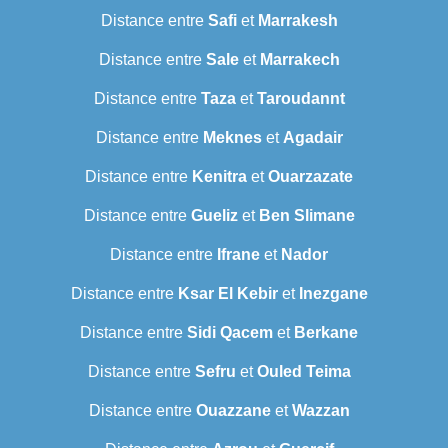
Distance entre
Safi
et
Marrakesh
Distance entre
Sale
et
Marrakech
Distance entre
Taza
et
Taroudannt
Distance entre
Meknes
et
Agadair
Distance entre
Kenitra
et
Ouarzazate
Distance entre
Gueliz
et
Ben Slimane
Distance entre
Ifrane
et
Nador
Distance entre
Ksar El Kebir
et
Inezgane
Distance entre
Sidi Qacem
et
Berkane
Distance entre
Sefru
et
Ouled Teima
Distance entre
Ouazzane
et
Wazzan