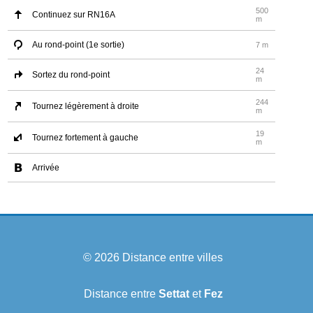
500
Continuez sur RN16A
m
Au rond-point (1e sortie)
7 m
24
Sortez du rond-point
m
244
Tournez légèrement à droite
m
19
Tournez fortement à gauche
m
Arrivée
© 2026
Distance entre villes
Distance entre
Settat
et
Fez