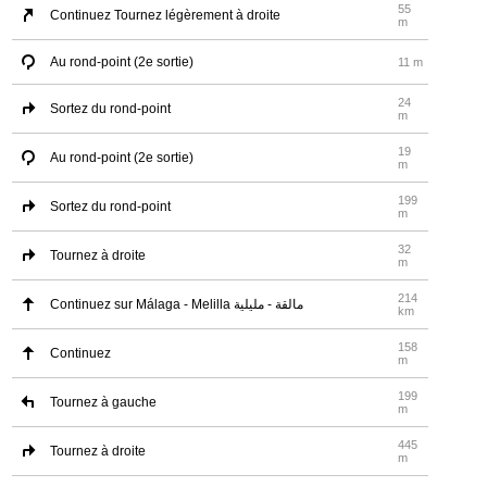
55
Continuez Tournez légèrement à droite
m
Au rond-point (2e sortie)
11 m
24
Sortez du rond-point
m
19
Au rond-point (2e sortie)
m
199
Sortez du rond-point
m
32
Tournez à droite
m
214
Continuez sur Málaga - Melilla مالقة - مليلية
km
158
Continuez
m
199
Tournez à gauche
m
445
Tournez à droite
m