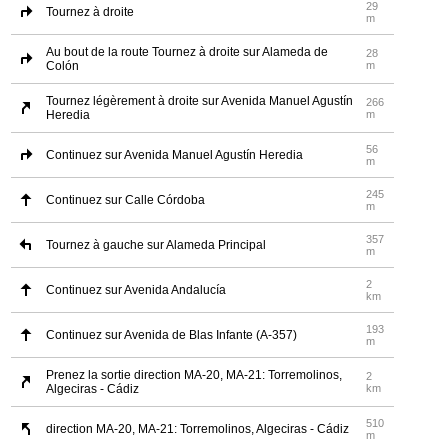
29
Tournez à droite
m
Au bout de la route Tournez à droite sur Alameda de
28
Colón
m
Tournez légèrement à droite sur Avenida Manuel Agustín
266
Heredia
m
56
Continuez sur Avenida Manuel Agustín Heredia
m
245
Continuez sur Calle Córdoba
m
357
Tournez à gauche sur Alameda Principal
m
2
Continuez sur Avenida Andalucía
km
193
Continuez sur Avenida de Blas Infante (A-357)
m
Prenez la sortie direction MA-20, MA-21: Torremolinos,
2
Algeciras - Cádiz
km
510
direction MA-20, MA-21: Torremolinos, Algeciras - Cádiz
m