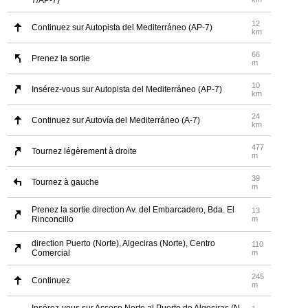
7/AP-7)
12
Continuez sur Autopista del Mediterráneo (AP-7)
km
66
Prenez la sortie
m
10
Insérez-vous sur Autopista del Mediterráneo (AP-7)
km
24
Continuez sur Autovía del Mediterráneo (A-7)
km
477
Tournez légèrement à droite
m
39
Tournez à gauche
m
Prenez la sortie direction Av. del Embarcadero, Bda. El
13
Rinconcillo
m
direction Puerto (Norte), Algeciras (Norte), Centro
110
Comercial
m
245
Continuez
m