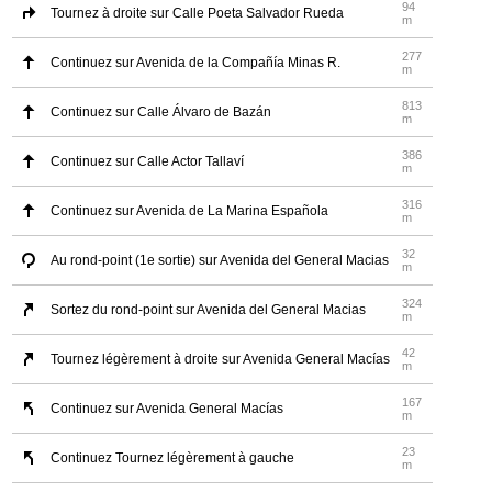
94
Tournez à droite sur Calle Poeta Salvador Rueda
m
277
Continuez sur Avenida de la Compañía Minas R.
m
813
Continuez sur Calle Álvaro de Bazán
m
386
Continuez sur Calle Actor Tallaví
m
316
Continuez sur Avenida de La Marina Española
m
32
Au rond-point (1e sortie) sur Avenida del General Macias
m
324
Sortez du rond-point sur Avenida del General Macias
m
42
Tournez légèrement à droite sur Avenida General Macías
m
167
Continuez sur Avenida General Macías
m
23
Continuez Tournez légèrement à gauche
m