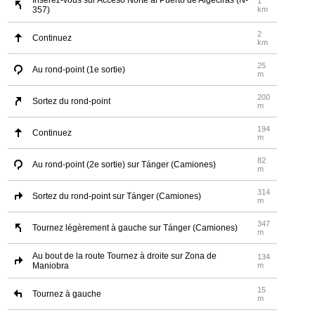
Insérez-vous sur Acceso Norte al Puerto de Algeciras (N-
1
357)
km
2
Continuez
km
25
Au rond-point (1e sortie)
m
200
Sortez du rond-point
m
194
Continuez
m
82
Au rond-point (2e sortie) sur Tánger (Camiones)
m
314
Sortez du rond-point sur Tánger (Camiones)
m
347
Tournez légèrement à gauche sur Tánger (Camiones)
m
Au bout de la route Tournez à droite sur Zona de
134
Maniobra
m
15
Tournez à gauche
m