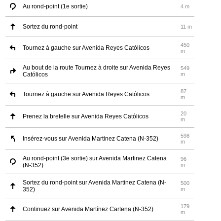
Au rond-point (1e sortie)
4 m
Sortez du rond-point
11 m
450
Tournez à gauche sur Avenida Reyes Católicos
m
Au bout de la route Tournez à droite sur Avenida Reyes
549
Católicos
m
87
Tournez à gauche sur Avenida Reyes Católicos
m
20
Prenez la bretelle sur Avenida Reyes Católicos
m
598
Insérez-vous sur Avenida Martinez Catena (N-352)
m
Au rond-point (3e sortie) sur Avenida Martinez Catena
96
(N-352)
m
Sortez du rond-point sur Avenida Martinez Catena (N-
500
352)
m
179
Continuez sur Avenida Martínez Cartena (N-352)
m