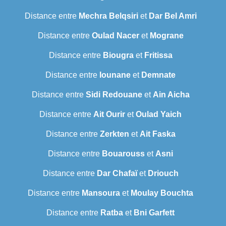
Distance entre
Mechra Belqsiri
et
Dar Bel Amri
Distance entre
Oulad Nacer
et
Mograne
Distance entre
Biougra
et
Fritissa
Distance entre
Iounane
et
Demnate
Distance entre
Sidi Redouane
et
Ain Aicha
Distance entre
Ait Ourir
et
Oulad Yaich
Distance entre
Zerkten
et
Ait Faska
Distance entre
Bouarouss
et
Asni
Distance entre
Dar Chafaï
et
Driouch
Distance entre
Mansoura
et
Moulay Bouchta
Distance entre
Ratba
et
Bni Garfett