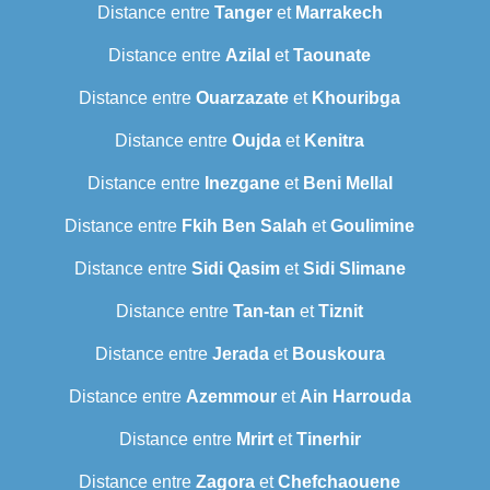
Distance entre
Tanger
et
Marrakech
Distance entre
Azilal
et
Taounate
Distance entre
Ouarzazate
et
Khouribga
Distance entre
Oujda
et
Kenitra
Distance entre
Inezgane
et
Beni Mellal
Distance entre
Fkih Ben Salah
et
Goulimine
Distance entre
Sidi Qasim
et
Sidi Slimane
Distance entre
Tan-tan
et
Tiznit
Distance entre
Jerada
et
Bouskoura
Distance entre
Azemmour
et
Ain Harrouda
Distance entre
Mrirt
et
Tinerhir
Distance entre
Zagora
et
Chefchaouene