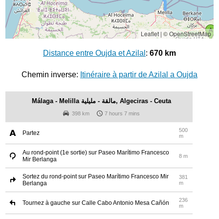
Leaflet
|
© OpenStreetMap
Distance entre Oujda et Azilal
:
670 km
Chemin inverse:
Itinéraire à partir de Azilal a Oujda
Málaga - Melilla مالقة - مليلية, Algeciras - Ceuta
398 km
7 hours 7 mins
500
Partez
m
Au rond-point (1e sortie) sur Paseo Marítimo Francesco
8 m
Mir Berlanga
Sortez du rond-point sur Paseo Marítimo Francesco Mir
381
Berlanga
m
236
Tournez à gauche sur Calle Cabo Antonio Mesa Cañón
m