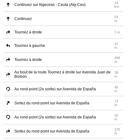
34
Continuez sur Algeciras - Ceuta (Alg-Ceu)
km
54
Continuez
m
Tournez à droite
7 m
31
Tournez à gauche
m
498
Tournez à droite
m
Au bout de la route Tournez à droite sur Avenida Juan de
38
Borbón
m
45
Au rond-point (2e sortie) sur Avenida de España
m
74
Sortez du rond-point sur Avenida de España
m
50
Au rond-point (2e sortie) sur Avenida de España
m
376
Sortez du rond-point sur Avenida de España
m