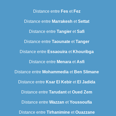
Distance entre
Fes
et
Fez
Distance entre
Marrakesh
et
Settat
Distance entre
Tangier
et
Safi
Distance entre
Taounate
et
Tanger
Distance entre
Essaouira
et
Khouribga
Distance entre
Menara
et
Asfi
Distance entre
Mohammedia
et
Ben Slimane
Distance entre
Ksar El Kebir
et
El Jadida
Distance entre
Tarudant
et
Oued Zem
Distance entre
Wazzan
et
Youssoufia
Distance entre
Tirhanimine
et
Ouazzane