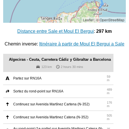
Leaflet
|
© OpenStreetMap
Distance entre Sale et Moul El Bergui
:
297 km
Chemin inverse:
Itinéraire à partir de Moul El Bergui a Sale
Algeciras - Ceuta, Carretera Cádiz y Gibraltar a Barcelona
123 km
2 hours 30 mins
59
Partez sur RN16A
m
489
Sortez du rond-point sur RN16A
m
176
Continuez sur Avenida Martínez Cartena (N-352)
m
505
Continuez sur Avenida Martinez Catena (N-352)
m
Au rond-point (1e sortie) sur Avenida Martinez Catena (N-