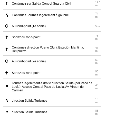
147
Continuez sur Salida Control Guardia Civil
m
74
Continuez Tournez légèrement à gauche
m
Au rond-point (1e sortie)
5 m
78
Sortez du rond-point
m
Continuez direction Puerto (Sur), Estación Marítima,
46
Helipuerto
m
60
Au rond-point (2e sortie)
m
90
Sortez du rond-point
m
Tournez légèrement à droite direction Salida (por Paco de
48
Lucía), Acceso Central Paco de Lucía, Av. Virgen del
m
Carmen
16
direction Salida Turismos
m
85
direction Salida Turismos
m