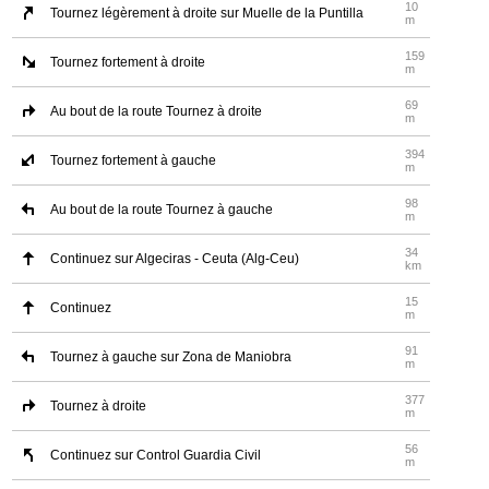
10
Tournez légèrement à droite sur Muelle de la Puntilla
m
159
Tournez fortement à droite
m
69
Au bout de la route Tournez à droite
m
394
Tournez fortement à gauche
m
98
Au bout de la route Tournez à gauche
m
34
Continuez sur Algeciras - Ceuta (Alg-Ceu)
km
15
Continuez
m
91
Tournez à gauche sur Zona de Maniobra
m
377
Tournez à droite
m
56
Continuez sur Control Guardia Civil
m