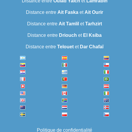
Distance entre
Oulad Yaich
et
Lamrabih
Distance entre
Ait Faska
et
Ait Ourir
Distance entre
Ait Tamlil
et
Tarhzirt
Distance entre
Driouch
et
El Ksiba
Distance entre
Telouet
et
Dar Chafaï
Politique de confidentialité