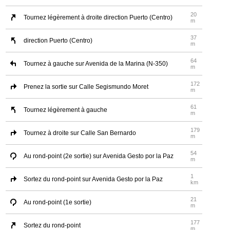
20
Tournez légèrement à droite direction Puerto (Centro)
m
37
direction Puerto (Centro)
m
64
Tournez à gauche sur Avenida de la Marina (N-350)
m
172
Prenez la sortie sur Calle Segismundo Moret
m
61
Tournez légèrement à gauche
m
179
Tournez à droite sur Calle San Bernardo
m
54
Au rond-point (2e sortie) sur Avenida Gesto por la Paz
m
1
Sortez du rond-point sur Avenida Gesto por la Paz
km
21
Au rond-point (1e sortie)
m
177
Sortez du rond-point
m