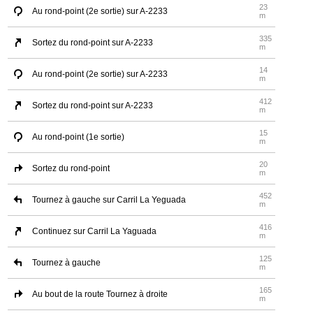
23
Au rond-point (2e sortie) sur A-2233
m
335
Sortez du rond-point sur A-2233
m
14
Au rond-point (2e sortie) sur A-2233
m
412
Sortez du rond-point sur A-2233
m
15
Au rond-point (1e sortie)
m
20
Sortez du rond-point
m
452
Tournez à gauche sur Carril La Yeguada
m
416
Continuez sur Carril La Yaguada
m
125
Tournez à gauche
m
165
Au bout de la route Tournez à droite
m