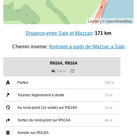
Leaflet
|
© OpenStreetMap
Distance entre Sale et Wazzan
:
171 km
Chemin inverse:
Itinéraire à partir de Wazzan a Sale
RN16A, RN16A
534 m
Partez
432 m
Tournez légèrement à droite
23 m
Au rond-point (1e sortie) sur RN16A
13 m
Sortez du rond-point sur RN16A
66 m
Arrivée sur RN16A