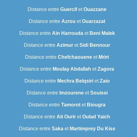
Distance entre
Guercif
et
Ouazzane
Distance entre
Azrou
et
Ouarzazat
Distance entre
Ain Harrouda
et
Beni Malek
Distance entre
Azimur
et
Sidi Bennour
Distance entre
Chefchaouene
et
Mrirt
Distance entre
Moulay Abdallah
et
Zagora
Distance entre
Mechra Belqsiri
et
Zaio
Distance entre
Imzourene
et
Souissi
Distance entre
Tamorot
et
Biougra
Distance entre
Ait Ourir
et
Oulad Yaich
Distance entre
Saka
et
Martimprey Du Kiss