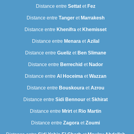
Distance entre
Settat
et
Fez
Distance entre
Tanger
et
Marrakesh
Distance entre
Khenifra
et
Khemisset
Distance entre
Menara
et
Azilal
Distance entre
Gueliz
et
Ben Slimane
Distance entre
Berrechid
et
Nador
Distance entre
Al Hoceima
et
Wazzan
Distance entre
Bouskoura
et
Azrou
Distance entre
Sidi Bennour
et
Skhirat
Distance entre
Mrirt
et
Rio Martin
Distance entre
Zagora
et
Zoumi