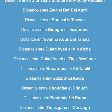
Distance entre
Sidi Yahia El Gharb
et
Moulay Abdallah
Distance entre
Zaio
et
Dar Bel Amri
Distance entre
Souissi
et
Tawnat
Distance entre
Biougra
et
Imzourene
Distance entre
Ain El Aouda
et
Tahala
Distance entre
Oulad Ayad
et
Ain Aicha
Distance entre
Oulad Yaich
et
Tidili Mesfioua
Distance entre
Bouarouss
et
Ait Tamlil
Distance entre
Galaz
et
El Ksiba
Distance entre
Chouafaa
et
Driouch
Distance entre
Boukhalef
et
Ratba
Distance entre
Timezgana
et
Ourtzagh