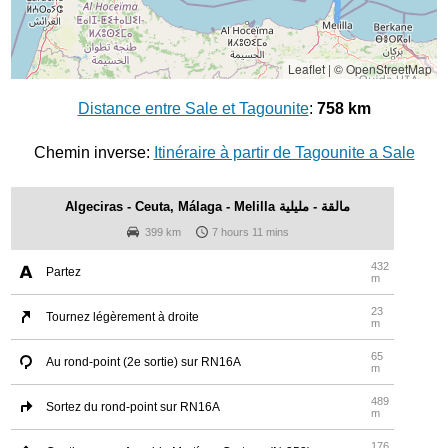
Leaflet
|
© OpenStreetMap
Distance entre Sale et Tagounite
:
758 km
Chemin inverse:
Itinéraire à partir de Tagounite a Sale
Algeciras - Ceuta, Málaga - Melilla مالقة - مليلية
399 km
7 hours 11 mins
432
Partez
m
23
Tournez légèrement à droite
m
65
Au rond-point (2e sortie) sur RN16A
m
489
Sortez du rond-point sur RN16A
m
176