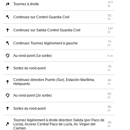
377
Tournez à droite
m
56
Continuez sur Control Guardia Civil
m
147
Continuez sur Salida Control Guardia Civil
m
74
Continuez Tournez légèrement à gauche
m
Au rond-point (1e sortie)
5 m
78
Sortez du rond-point
m
Continuez direction Puerto (Sur), Estación Marítima,
46
Helipuerto
m
60
Au rond-point (2e sortie)
m
90
Sortez du rond-point
m
Tournez légèrement à droite direction Salida (por Paco de
48
Lucía), Acceso Central Paco de Lucía, Av. Virgen del
m
Carmen