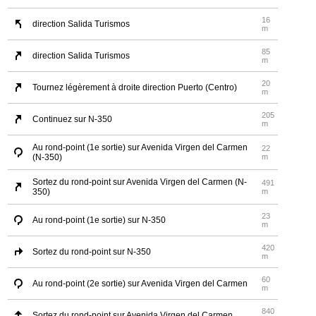
16
direction Salida Turismos
m
85
direction Salida Turismos
m
20
Tournez légèrement à droite direction Puerto (Centro)
m
205
Continuez sur N-350
m
Au rond-point (1e sortie) sur Avenida Virgen del Carmen
22
(N-350)
m
Sortez du rond-point sur Avenida Virgen del Carmen (N-
491
350)
m
23
Au rond-point (1e sortie) sur N-350
m
420
Sortez du rond-point sur N-350
m
60
Au rond-point (2e sortie) sur Avenida Virgen del Carmen
m
840
Sortez du rond-point sur Avenida Virgen del Carmen