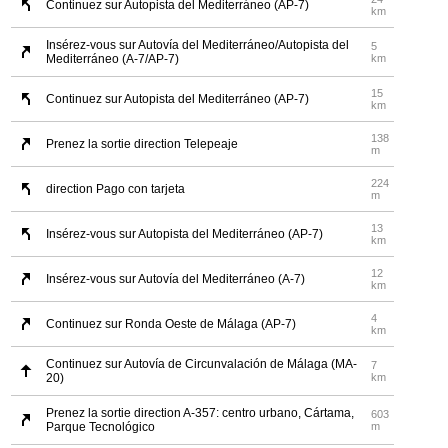
Continuez sur Autopista del Mediterráneo (AP-7)
km
Insérez-vous sur Autovía del Mediterráneo/Autopista del
5
Mediterráneo (A-7/AP-7)
km
15
Continuez sur Autopista del Mediterráneo (AP-7)
km
138
Prenez la sortie direction Telepeaje
m
224
direction Pago con tarjeta
m
13
Insérez-vous sur Autopista del Mediterráneo (AP-7)
km
12
Insérez-vous sur Autovía del Mediterráneo (A-7)
km
4
Continuez sur Ronda Oeste de Málaga (AP-7)
km
Continuez sur Autovía de Circunvalación de Málaga (MA-
7
20)
km
Prenez la sortie direction A-357: centro urbano, Cártama,
603
Parque Tecnológico
m