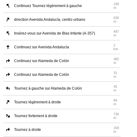
199
Continuez Tournez légèrement à gauche
m
636
direction Avenida Andalucía, centro urbano
m
487
Insérez-vous sur Avenida de Blas Infante (A-357)
m
2
Continuez sur Avenida Andalucía
km
382
Continuez sur Alameda de Colón
m
31
Continuez sur Alameda de Colón
m
45
Tournez à gauche sur Alameda de Colón
m
89
Tournez légèrement à droite
m
736
Tournez fortement à droite
m
158
Tournez à droite
m