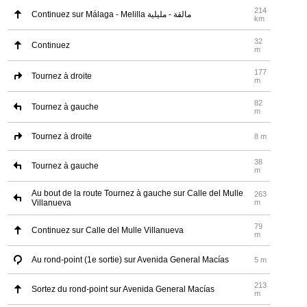
214
Continuez sur Málaga - Melilla مالقة - مليلية
km
32
Continuez
m
177
Tournez à droite
m
82
Tournez à gauche
m
Tournez à droite
8 m
38
Tournez à gauche
m
Au bout de la route Tournez à gauche sur Calle del Mulle
263
Villanueva
m
79
Continuez sur Calle del Mulle Villanueva
m
Au rond-point (1e sortie) sur Avenida General Macías
5 m
213
Sortez du rond-point sur Avenida General Macías
m