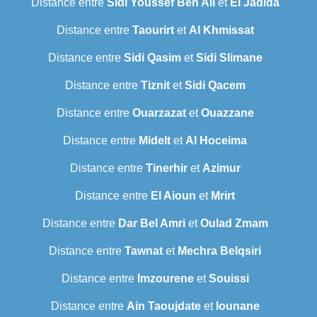
Distance entre
Sidi Youssef Ben Ali
et
El Jadida
Distance entre
Taourirt
et
Al Khmissat
Distance entre
Sidi Qasim
et
Sidi Slimane
Distance entre
Tiznit
et
Sidi Qacem
Distance entre
Ouarzazat
et
Ouazzane
Distance entre
Midelt
et
Al Hoceima
Distance entre
Tinerhir
et
Azimur
Distance entre
El Aioun
et
Mrirt
Distance entre
Dar Bel Amri
et
Oulad Zmam
Distance entre
Tawnat
et
Mechra Belqsiri
Distance entre
Imzourene
et
Souissi
Distance entre
Ain Taoujdate
et
Iounane