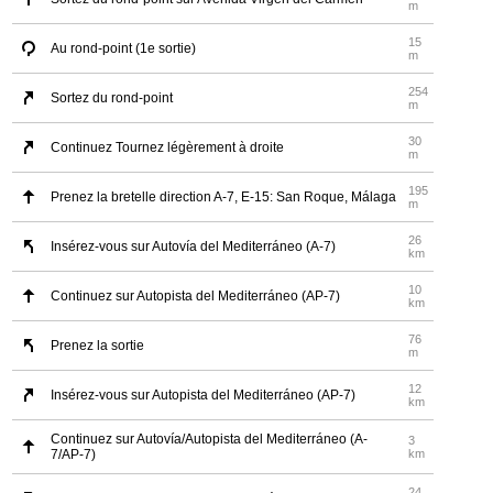
m
15
Au rond-point (1e sortie)
m
254
Sortez du rond-point
m
30
Continuez Tournez légèrement à droite
m
195
Prenez la bretelle direction A-7, E-15: San Roque, Málaga
m
26
Insérez-vous sur Autovía del Mediterráneo (A-7)
km
10
Continuez sur Autopista del Mediterráneo (AP-7)
km
76
Prenez la sortie
m
12
Insérez-vous sur Autopista del Mediterráneo (AP-7)
km
Continuez sur Autovía/Autopista del Mediterráneo (A-
3
7/AP-7)
km
24