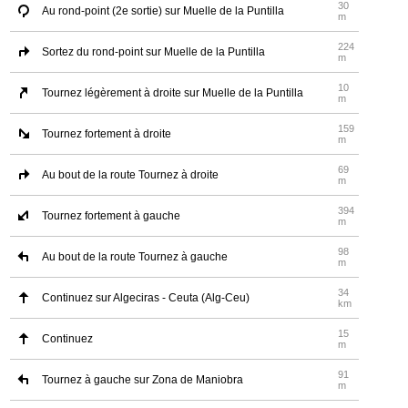
30
Au rond-point (2e sortie) sur Muelle de la Puntilla
m
224
Sortez du rond-point sur Muelle de la Puntilla
m
10
Tournez légèrement à droite sur Muelle de la Puntilla
m
159
Tournez fortement à droite
m
69
Au bout de la route Tournez à droite
m
394
Tournez fortement à gauche
m
98
Au bout de la route Tournez à gauche
m
34
Continuez sur Algeciras - Ceuta (Alg-Ceu)
km
15
Continuez
m
91
Tournez à gauche sur Zona de Maniobra
m