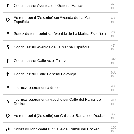
372
Continuez sur Avenida del General Macias
m
Au rond-point (2e sortie) sur Avenida de La Marina
43
Española
m
280
Sortez du rond-point sur Avenida de La Marina Española
m
47
Continuez sur Avenida de La Marina Española
m
343
Continuez sur Calle Actor Tallaví
m
580
Continuez sur Calle General Polavieja
m
33
Tournez légèrement à droite
m
Tournez légèrement à gauche sur Calle del Ramal del
317
Docker
m
35
Au rond-point (2e sortie) sur Calle del Ramal del Docker
m
138
Sortez du rond-point sur Calle del Ramal del Docker
m