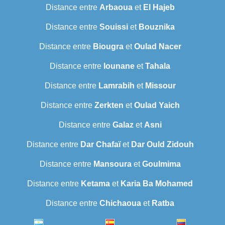
Distance entre
Arbaoua
et
El Hajeb
Distance entre
Souissi
et
Bouznika
Distance entre
Biougra
et
Oulad Nacer
Distance entre
Iounane
et
Tahala
Distance entre
Lamrabih
et
Missour
Distance entre
Zerkten
et
Oulad Yaich
Distance entre
Galaz
et
Asni
Distance entre
Dar Chafaï
et
Dar Ould Zidouh
Distance entre
Mansoura
et
Goulmima
Distance entre
Ketama
et
Karia Ba Mohamed
Distance entre
Chichaoua
et
Ratba