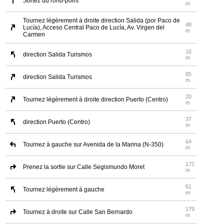
Sortez du rond-point
m
Tournez légèrement à droite direction Salida (por Paco de
48
Lucía), Acceso Central Paco de Lucía, Av. Virgen del
m
Carmen
16
direction Salida Turismos
m
85
direction Salida Turismos
m
20
Tournez légèrement à droite direction Puerto (Centro)
m
37
direction Puerto (Centro)
m
64
Tournez à gauche sur Avenida de la Marina (N-350)
m
172
Prenez la sortie sur Calle Segismundo Moret
m
61
Tournez légèrement à gauche
m
179
Tournez à droite sur Calle San Bernardo
m