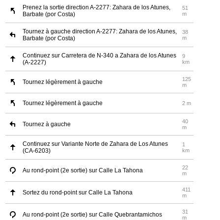
Prenez la sortie direction A-2277: Zahara de los Atunes,
51
Barbate (por Costa)
m
Tournez à gauche direction A-2277: Zahara de los Atunes,
38
Barbate (por Costa)
m
Continuez sur Carretera de N-340 a Zahara de los Atunes
9
(A-2227)
km
125
Tournez légèrement à gauche
m
Tournez légèrement à gauche
2 m
40
Tournez à gauche
m
Continuez sur Variante Norte de Zahara de Los Atunes
1
(CA-6203)
km
22
Au rond-point (2e sortie) sur Calle La Tahona
m
411
Sortez du rond-point sur Calle La Tahona
m
31
Au rond-point (2e sortie) sur Calle Quebrantamichos
m