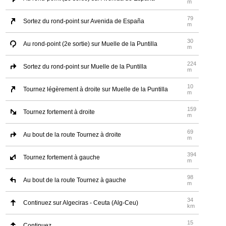
m
79
Sortez du rond-point sur Avenida de España
m
30
Au rond-point (2e sortie) sur Muelle de la Puntilla
m
224
Sortez du rond-point sur Muelle de la Puntilla
m
10
Tournez légèrement à droite sur Muelle de la Puntilla
m
159
Tournez fortement à droite
m
69
Au bout de la route Tournez à droite
m
394
Tournez fortement à gauche
m
98
Au bout de la route Tournez à gauche
m
34
Continuez sur Algeciras - Ceuta (Alg-Ceu)
km
15
Continuez