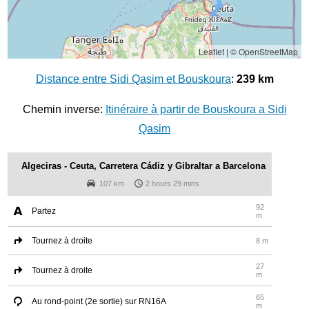
Leaflet
|
© OpenStreetMap
Distance entre Sidi Qasim et Bouskoura
:
239 km
Chemin inverse:
Itinéraire à partir de Bouskoura a Sidi
Qasim
Algeciras - Ceuta, Carretera Cádiz y Gibraltar a Barcelona
107 km
2 hours 29 mins
92
Partez
m
Tournez à droite
8 m
27
Tournez à droite
m
65
Au rond-point (2e sortie) sur RN16A
m