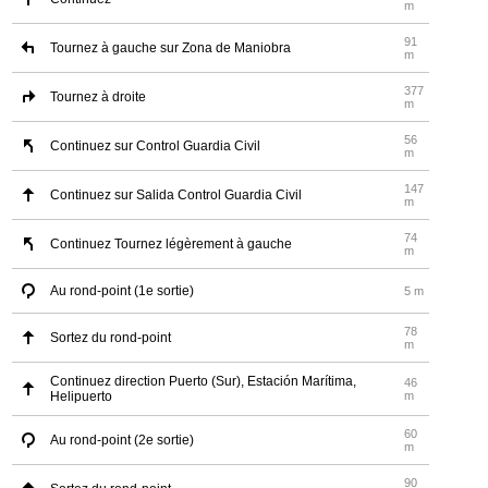
m
91
Tournez à gauche sur Zona de Maniobra
m
377
Tournez à droite
m
56
Continuez sur Control Guardia Civil
m
147
Continuez sur Salida Control Guardia Civil
m
74
Continuez Tournez légèrement à gauche
m
Au rond-point (1e sortie)
5 m
78
Sortez du rond-point
m
Continuez direction Puerto (Sur), Estación Marítima,
46
Helipuerto
m
60
Au rond-point (2e sortie)
m
90