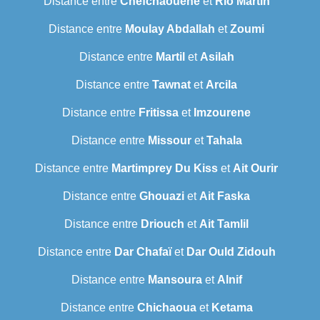
Distance entre
Chefchaouene
et
Rio Martin
Distance entre
Moulay Abdallah
et
Zoumi
Distance entre
Martil
et
Asilah
Distance entre
Tawnat
et
Arcila
Distance entre
Fritissa
et
Imzourene
Distance entre
Missour
et
Tahala
Distance entre
Martimprey Du Kiss
et
Ait Ourir
Distance entre
Ghouazi
et
Ait Faska
Distance entre
Driouch
et
Ait Tamlil
Distance entre
Dar Chafaï
et
Dar Ould Zidouh
Distance entre
Mansoura
et
Alnif
Distance entre
Chichaoua
et
Ketama