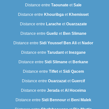
Distance entre
Taounate
et
Sale
Distance entre
Khouribga
et
Khemisset
Distance entre
Larache
et
Ouarzazate
Distance entre
Gueliz
et
Ben Slimane
Distance entre
Sidi Youssef Ben Ali
et
Nador
Distance entre
Tarudant
et
Inezgane
Distance entre
Sidi Slimane
et
Berkane
Distance entre
Tiflet
et
Sidi Qacem
Distance entre
Ouarzazat
et
Guercif
Distance entre
Jerada
et
Al Hoceima
Distance entre
Sidi Bennour
et
Beni Malek