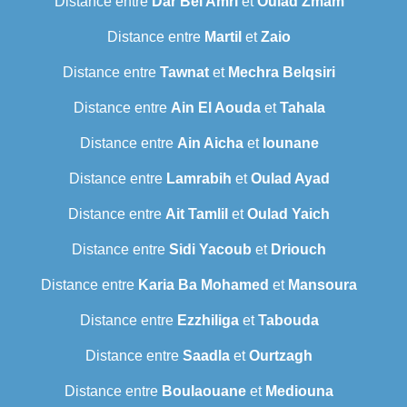
Distance entre
Dar Bel Amri
et
Oulad Zmam
Distance entre
Martil
et
Zaio
Distance entre
Tawnat
et
Mechra Belqsiri
Distance entre
Ain El Aouda
et
Tahala
Distance entre
Ain Aicha
et
Iounane
Distance entre
Lamrabih
et
Oulad Ayad
Distance entre
Ait Tamlil
et
Oulad Yaich
Distance entre
Sidi Yacoub
et
Driouch
Distance entre
Karia Ba Mohamed
et
Mansoura
Distance entre
Ezzhiliga
et
Tabouda
Distance entre
Saadla
et
Ourtzagh
Distance entre
Boulaouane
et
Mediouna