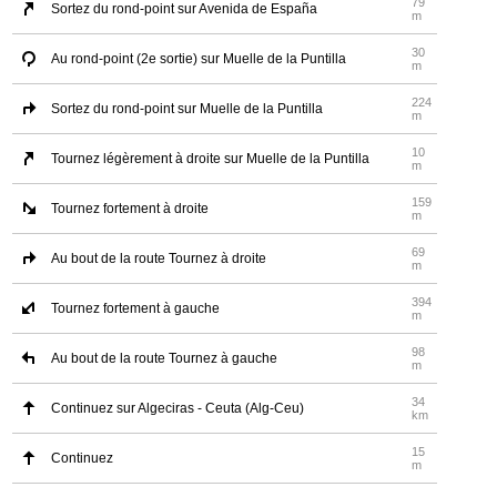
79
Sortez du rond-point sur Avenida de España
m
30
Au rond-point (2e sortie) sur Muelle de la Puntilla
m
224
Sortez du rond-point sur Muelle de la Puntilla
m
10
Tournez légèrement à droite sur Muelle de la Puntilla
m
159
Tournez fortement à droite
m
69
Au bout de la route Tournez à droite
m
394
Tournez fortement à gauche
m
98
Au bout de la route Tournez à gauche
m
34
Continuez sur Algeciras - Ceuta (Alg-Ceu)
km
15
Continuez
m