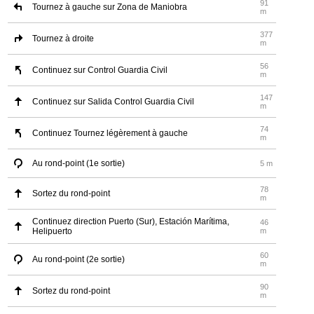
91
Tournez à gauche sur Zona de Maniobra
m
377
Tournez à droite
m
56
Continuez sur Control Guardia Civil
m
147
Continuez sur Salida Control Guardia Civil
m
74
Continuez Tournez légèrement à gauche
m
Au rond-point (1e sortie)
5 m
78
Sortez du rond-point
m
Continuez direction Puerto (Sur), Estación Marítima,
46
Helipuerto
m
60
Au rond-point (2e sortie)
m
90
Sortez du rond-point
m