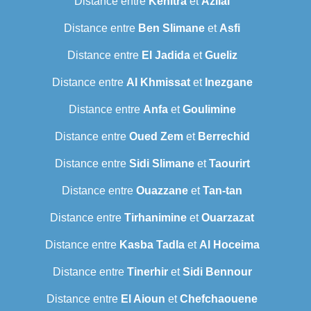
Distance entre
Kenitra
et
Azilal
Distance entre
Ben Slimane
et
Asfi
Distance entre
El Jadida
et
Gueliz
Distance entre
Al Khmissat
et
Inezgane
Distance entre
Anfa
et
Goulimine
Distance entre
Oued Zem
et
Berrechid
Distance entre
Sidi Slimane
et
Taourirt
Distance entre
Ouazzane
et
Tan-tan
Distance entre
Tirhanimine
et
Ouarzazat
Distance entre
Kasba Tadla
et
Al Hoceima
Distance entre
Tinerhir
et
Sidi Bennour
Distance entre
El Aioun
et
Chefchaouene