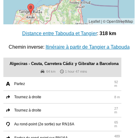
Leaflet
|
© OpenStreetMap
Distance entre Tabouda et Tangier
:
318 km
Chemin inverse:
Itinéraire à partir de Tangier a Tabouda
Algeciras - Ceuta, Carretera Cádiz y Gibraltar a Barcelona
64 km
1 hour 47 mins
92
Partez
m
Tournez à droite
8 m
27
Tournez à droite
m
65
Au rond-point (2e sortie) sur RN16A
m
489