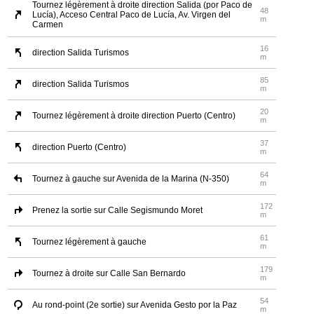
Tournez légèrement à droite direction Salida (por Paco de
48
Lucía), Acceso Central Paco de Lucía, Av. Virgen del
m
Carmen
16
direction Salida Turismos
m
85
direction Salida Turismos
m
20
Tournez légèrement à droite direction Puerto (Centro)
m
37
direction Puerto (Centro)
m
64
Tournez à gauche sur Avenida de la Marina (N-350)
m
172
Prenez la sortie sur Calle Segismundo Moret
m
61
Tournez légèrement à gauche
m
179
Tournez à droite sur Calle San Bernardo
m
54
Au rond-point (2e sortie) sur Avenida Gesto por la Paz
m