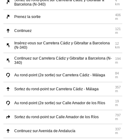
Sortez du rond-point sur Carretera Cádiz y Gibraltar a
4
Barcelona (N-340)
km
406
Prenez la sortie
m
121
Continuez
m
Insérez-vous sur Carretera Cádiz y Gibraltar a Barcelona
12
(N-340)
km
Continuez sur Carretera Cádiz y Gibraltar a Barcelona (N-
194
340)
m
84
Au rond-point (2e sortie) sur Carretera Cádiz - Málaga
m
357
Sortez du rond-point sur Carretera Cádiz - Málaga
m
19
Au rond-point (2e sortie) sur Calle Amador de los Ríos
m
797
Sortez du rond-point sur Calle Amador de los Ríos
m
337
Continuez sur Avenida de Andalucía
m