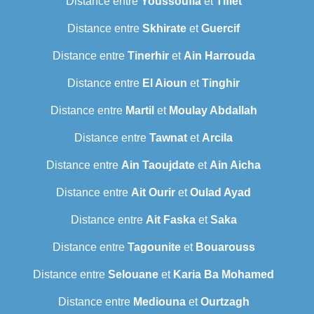
Distance entre
Youssoufia
et
Tiflet
Distance entre
Skhirate
et
Guercif
Distance entre
Tinerhir
et
Ain Harrouda
Distance entre
El Aioun
et
Tinghir
Distance entre
Martil
et
Moulay Abdallah
Distance entre
Tawnat
et
Arcila
Distance entre
Ain Taoujdate
et
Ain Aicha
Distance entre
Ait Ourir
et
Oulad Ayad
Distance entre
Ait Faska
et
Saka
Distance entre
Tagounite
et
Bouarouss
Distance entre
Selouane
et
Karia Ba Mohamed
Distance entre
Mediouna
et
Ourtzagh