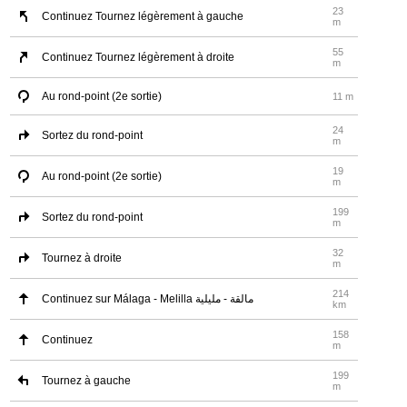
23
Continuez Tournez légèrement à gauche
m
55
Continuez Tournez légèrement à droite
m
Au rond-point (2e sortie)
11 m
24
Sortez du rond-point
m
19
Au rond-point (2e sortie)
m
199
Sortez du rond-point
m
32
Tournez à droite
m
214
Continuez sur Málaga - Melilla مالقة - مليلية
km
158
Continuez
m
199
Tournez à gauche
m