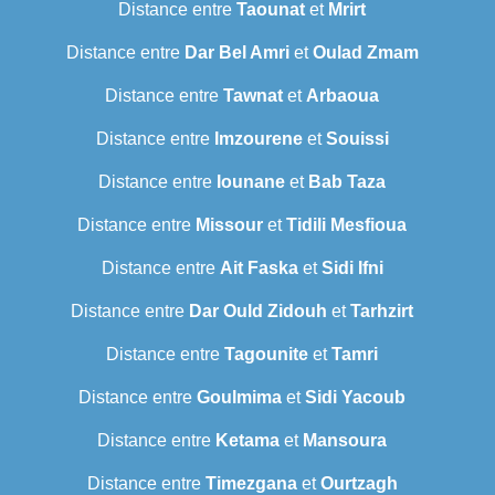
Distance entre
Taounat
et
Mrirt
Distance entre
Dar Bel Amri
et
Oulad Zmam
Distance entre
Tawnat
et
Arbaoua
Distance entre
Imzourene
et
Souissi
Distance entre
Iounane
et
Bab Taza
Distance entre
Missour
et
Tidili Mesfioua
Distance entre
Ait Faska
et
Sidi Ifni
Distance entre
Dar Ould Zidouh
et
Tarhzirt
Distance entre
Tagounite
et
Tamri
Distance entre
Goulmima
et
Sidi Yacoub
Distance entre
Ketama
et
Mansoura
Distance entre
Timezgana
et
Ourtzagh