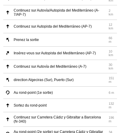
km
Continuez sur Autovía/Autopista del Mediterráneo (A-
2
7/AP-7)
km
12
Continuez sur Autopista del Mediterráneo (AP-7)
km
66
Prenez la sortie
m
10
Insérez-vous sur Autopista del Mediterráneo (AP-7)
km
30
Continuez sur Autovía del Mediterráneo (A-7)
km
151
direction Algeciras (Sur), Puerto (Sur)
m
Au rond-point (1e sortie)
6 m
132
Sortez du rond-point
m
Continuez sur Carretera Cádiz y Gibraltar a Barcelona
196
(N-340)
m
Au rond-point (2e sortie) sur Carretera Cádiz y Gibraltar
34