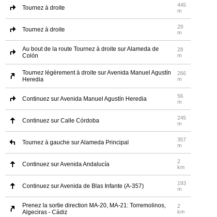
445
Tournez à droite
m
29
Tournez à droite
m
Au bout de la route Tournez à droite sur Alameda de
28
Colón
m
Tournez légèrement à droite sur Avenida Manuel Agustín
266
Heredia
m
56
Continuez sur Avenida Manuel Agustín Heredia
m
245
Continuez sur Calle Córdoba
m
357
Tournez à gauche sur Alameda Principal
m
2
Continuez sur Avenida Andalucía
km
193
Continuez sur Avenida de Blas Infante (A-357)
m
Prenez la sortie direction MA-20, MA-21: Torremolinos,
2
Algeciras - Cádiz
km