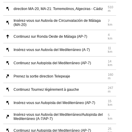
510
direction MA-20, MA-21: Torremolinos, Algeciras - Cádiz
m
Insérez-vous sur Autovía de Circunvalación de Málaga
7
(MA-20)
km
4
Continuez sur Ronda Oeste de Málaga (AP-7)
km
11
Insérez-vous sur Autovía del Mediterráneo (A-7)
km
14
Continuez sur Autopista del Mediterráneo (AP-7)
km
160
Prenez la sortie direction Telepeaje
m
247
Continuez Tournez légèrement à gauche
m
15
Insérez-vous sur Autopista del Mediterráneo (AP-7)
km
Insérez-vous sur Autovía del Mediterráneo/Autopista del
5
Mediterráneo (A-7/AP-7)
km
25
Continuez sur Autopista del Mediterráneo (AP-7)