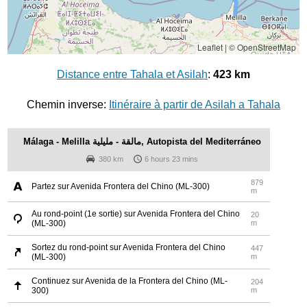
Leaflet
|
© OpenStreetMap
Distance entre Tahala et Asilah
:
423 km
Chemin inverse:
Itinéraire à partir de Asilah a Tahala
Málaga - Melilla مالقة - مليلية, Autopista del Mediterráneo
380 km
6 hours 23 mins
879
Partez sur Avenida Frontera del Chino (ML-300)
m
Au rond-point (1e sortie) sur Avenida Frontera del Chino
20
(ML-300)
m
Sortez du rond-point sur Avenida Frontera del Chino
447
(ML-300)
m
Continuez sur Avenida de la Frontera del Chino (ML-
204
300)
m