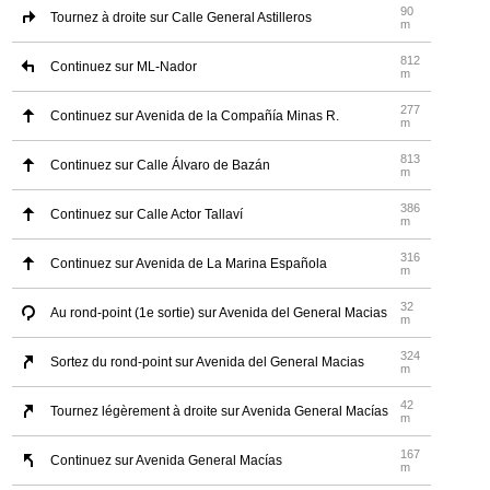
90
Tournez à droite sur Calle General Astilleros
m
812
Continuez sur ML-Nador
m
277
Continuez sur Avenida de la Compañía Minas R.
m
813
Continuez sur Calle Álvaro de Bazán
m
386
Continuez sur Calle Actor Tallaví
m
316
Continuez sur Avenida de La Marina Española
m
32
Au rond-point (1e sortie) sur Avenida del General Macias
m
324
Sortez du rond-point sur Avenida del General Macias
m
42
Tournez légèrement à droite sur Avenida General Macías
m
167
Continuez sur Avenida General Macías
m