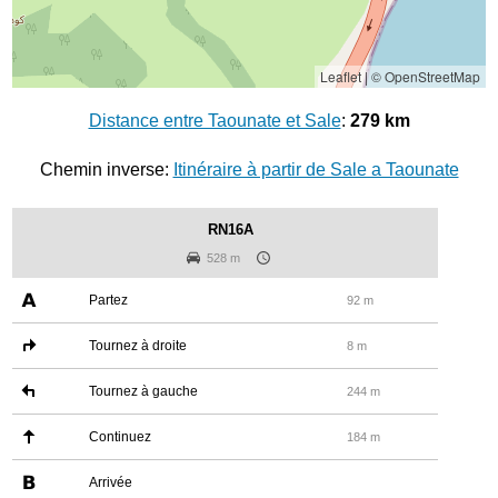
Leaflet
|
© OpenStreetMap
Distance entre Taounate et Sale
:
279 km
Chemin inverse:
Itinéraire à partir de Sale a Taounate
RN16A
528 m
Partez
92 m
Tournez à droite
8 m
Tournez à gauche
244 m
Continuez
184 m
Arrivée