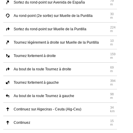
79
Sortez du rond-point sur Avenida de España
m
30
Au rond-point (2e sortie) sur Muelle de la Puntilla
m
224
Sortez du rond-point sur Muelle de la Puntilla
m
10
Tournez légèrement à droite sur Muelle de la Puntilla
m
159
Tournez fortement à droite
m
69
Au bout de la route Tournez à droite
m
394
Tournez fortement à gauche
m
98
Au bout de la route Tournez à gauche
m
34
Continuez sur Algeciras - Ceuta (Alg-Ceu)
km
15
Continuez
m