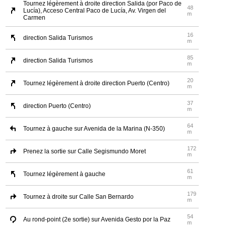
Tournez légèrement à droite direction Salida (por Paco de
48
Lucía), Acceso Central Paco de Lucía, Av. Virgen del
m
Carmen
16
direction Salida Turismos
m
85
direction Salida Turismos
m
20
Tournez légèrement à droite direction Puerto (Centro)
m
37
direction Puerto (Centro)
m
64
Tournez à gauche sur Avenida de la Marina (N-350)
m
172
Prenez la sortie sur Calle Segismundo Moret
m
61
Tournez légèrement à gauche
m
179
Tournez à droite sur Calle San Bernardo
m
54
Au rond-point (2e sortie) sur Avenida Gesto por la Paz
m