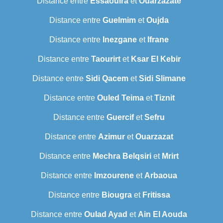
Distance entre
Essaouira
et
Ouarzazate
Distance entre
Guelmim
et
Oujda
Distance entre
Inezgane
et
Ifrane
Distance entre
Taourirt
et
Ksar El Kebir
Distance entre
Sidi Qacem
et
Sidi Slimane
Distance entre
Ouled Teima
et
Tiznit
Distance entre
Guercif
et
Sefru
Distance entre
Azimur
et
Ouarzazat
Distance entre
Mechra Belqsiri
et
Mrirt
Distance entre
Imzourene
et
Arbaoua
Distance entre
Biougra
et
Fritissa
Distance entre
Oulad Ayad
et
Ain El Aouda