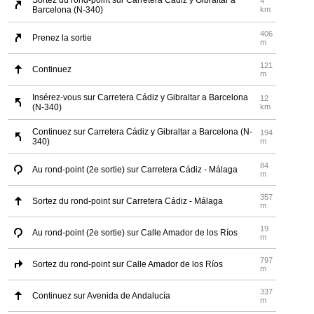
Sortez du rond-point sur Carretera Cádiz y Gibraltar a
4
Barcelona (N-340)
km
406
Prenez la sortie
m
121
Continuez
m
Insérez-vous sur Carretera Cádiz y Gibraltar a Barcelona
12
(N-340)
km
Continuez sur Carretera Cádiz y Gibraltar a Barcelona (N-
194
340)
m
84
Au rond-point (2e sortie) sur Carretera Cádiz - Málaga
m
357
Sortez du rond-point sur Carretera Cádiz - Málaga
m
19
Au rond-point (2e sortie) sur Calle Amador de los Ríos
m
797
Sortez du rond-point sur Calle Amador de los Ríos
m
337
Continuez sur Avenida de Andalucía
m