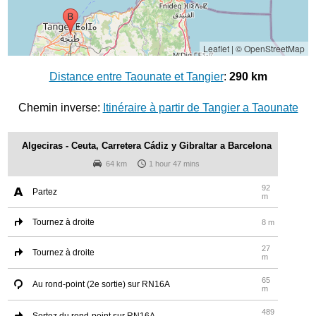
Leaflet
|
© OpenStreetMap
Distance entre Taounate et Tangier
:
290 km
Chemin inverse:
Itinéraire à partir de Tangier a Taounate
Algeciras - Ceuta, Carretera Cádiz y Gibraltar a Barcelona
64 km
1 hour 47 mins
92
Partez
m
Tournez à droite
8 m
27
Tournez à droite
m
65
Au rond-point (2e sortie) sur RN16A
m
489