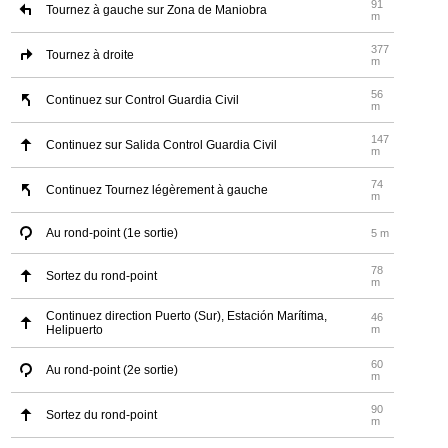
91
Tournez à gauche sur Zona de Maniobra
m
377
Tournez à droite
m
56
Continuez sur Control Guardia Civil
m
147
Continuez sur Salida Control Guardia Civil
m
74
Continuez Tournez légèrement à gauche
m
Au rond-point (1e sortie)
5 m
78
Sortez du rond-point
m
Continuez direction Puerto (Sur), Estación Marítima,
46
Helipuerto
m
60
Au rond-point (2e sortie)
m
90
Sortez du rond-point
m