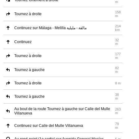
Tournez fortement à droite
m
158
Tournez à droite
m
214
Continuez sur Málaga - Melilla مالقة - مليلية
km
32
Continuez
m
177
Tournez à droite
m
82
Tournez à gauche
m
Tournez à droite
8 m
38
Tournez à gauche
m
Au bout de la route Tournez à gauche sur Calle del Mulle
263
Villanueva
m
79
Continuez sur Calle del Mulle Villanueva
m