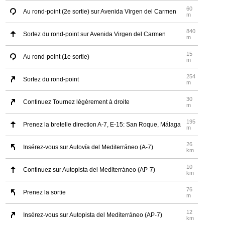
60
Au rond-point (2e sortie) sur Avenida Virgen del Carmen
m
840
Sortez du rond-point sur Avenida Virgen del Carmen
m
15
Au rond-point (1e sortie)
m
254
Sortez du rond-point
m
30
Continuez Tournez légèrement à droite
m
195
Prenez la bretelle direction A-7, E-15: San Roque, Málaga
m
26
Insérez-vous sur Autovía del Mediterráneo (A-7)
km
10
Continuez sur Autopista del Mediterráneo (AP-7)
km
76
Prenez la sortie
m
12
Insérez-vous sur Autopista del Mediterráneo (AP-7)
km