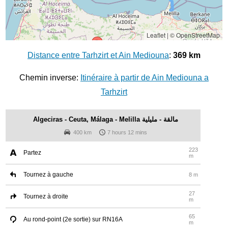
Leaflet
|
© OpenStreetMap
Distance entre Tarhzirt et Ain Mediouna
:
369 km
Chemin inverse:
Itinéraire à partir de Ain Mediouna a
Tarhzirt
Algeciras - Ceuta, Málaga - Melilla مالقة - مليلية
400 km
7 hours 12 mins
223
Partez
m
Tournez à gauche
8 m
27
Tournez à droite
m
65
Au rond-point (2e sortie) sur RN16A
m