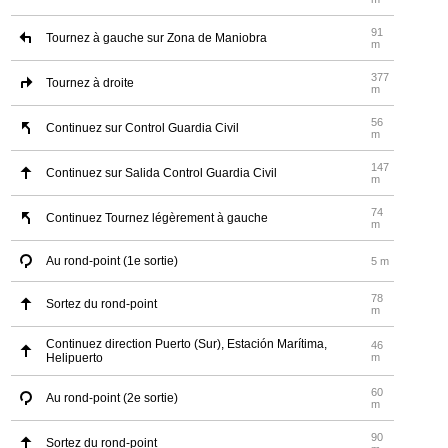
91
Tournez à gauche sur Zona de Maniobra
m
377
Tournez à droite
m
56
Continuez sur Control Guardia Civil
m
147
Continuez sur Salida Control Guardia Civil
m
74
Continuez Tournez légèrement à gauche
m
Au rond-point (1e sortie)
5 m
78
Sortez du rond-point
m
Continuez direction Puerto (Sur), Estación Marítima,
46
Helipuerto
m
60
Au rond-point (2e sortie)
m
90
Sortez du rond-point