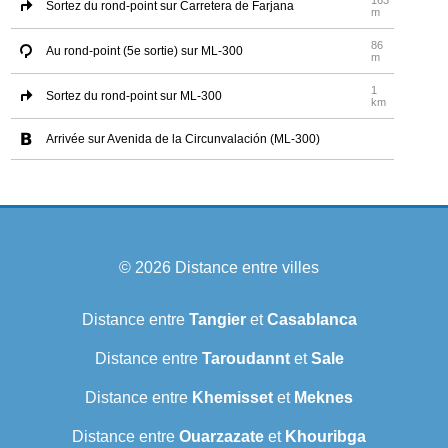
163
Sortez du rond-point sur Carretera de Farjana
m
86
Au rond-point (5e sortie) sur ML-300
m
1
Sortez du rond-point sur ML-300
km
Arrivée sur Avenida de la Circunvalación (ML-300)
© 2026
Distance entre villes
Distance entre
Tangier
et
Casablanca
Distance entre
Taroudannt
et
Sale
Distance entre
Khemisset
et
Meknes
Distance entre
Ouarzazate
et
Khouribga