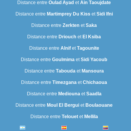
Distance entre
Oulad Ayad
et
Ain Taoujdate
Distance entre
Martimprey Du Kiss
et
Sidi Ifni
Distance entre
Zerkten
et
Saka
Distance entre
Driouch
et
El Ksiba
Distance entre
Alnif
et
Tagounite
Distance entre
Goulmima
et
Sidi Yacoub
Distance entre
Tabouda
et
Mansoura
Distance entre
Timezgana
et
Chichaoua
Distance entre
Mediouna
et
Saadla
Distance entre
Moul El Bergui
et
Boulaouane
Distance entre
Telouet
et
Mellila