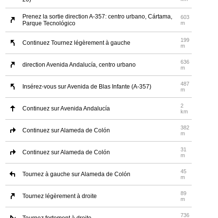
Prenez la sortie direction A-357: centro urbano, Cártama,
603
Parque Tecnológico
m
199
Continuez Tournez légèrement à gauche
m
636
direction Avenida Andalucía, centro urbano
m
487
Insérez-vous sur Avenida de Blas Infante (A-357)
m
2
Continuez sur Avenida Andalucía
km
382
Continuez sur Alameda de Colón
m
31
Continuez sur Alameda de Colón
m
45
Tournez à gauche sur Alameda de Colón
m
89
Tournez légèrement à droite
m
736