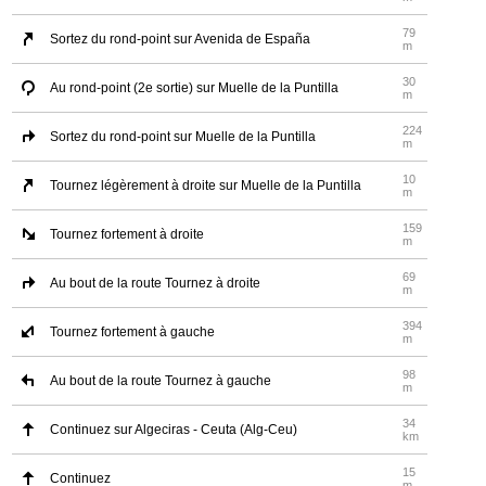
79
Sortez du rond-point sur Avenida de España
m
30
Au rond-point (2e sortie) sur Muelle de la Puntilla
m
224
Sortez du rond-point sur Muelle de la Puntilla
m
10
Tournez légèrement à droite sur Muelle de la Puntilla
m
159
Tournez fortement à droite
m
69
Au bout de la route Tournez à droite
m
394
Tournez fortement à gauche
m
98
Au bout de la route Tournez à gauche
m
34
Continuez sur Algeciras - Ceuta (Alg-Ceu)
km
15
Continuez
m