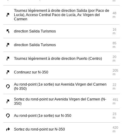
m
Tournez légèrement à droite direction Salida (por Paco de
48
Lucía), Acceso Central Paco de Lucía, Av. Virgen del
m
Carmen
16
direction Salida Turismos
m
85
direction Salida Turismos
m
20
Tournez légèrement à droite direction Puerto (Centro)
m
205
Continuez sur N-350
m
Au rond-point (1e sortie) sur Avenida Virgen del Carmen
22
(N-350)
m
Sortez du rond-point sur Avenida Virgen del Carmen (N-
491
350)
m
23
Au rond-point (1e sortie) sur N-350
m
420
Sortez du rond-point sur N-350
m