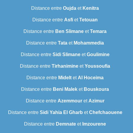
Distance entre
Oujda
et
Kenitra
Distance entre
Asfi
et
Tetouan
Distance entre
Ben Slimane
et
Temara
Distance entre
Tata
et
Mohammedia
Distance entre
Sidi Slimane
et
Goulimine
Distance entre
Tirhanimine
et
Youssoufia
Distance entre
Midelt
et
Al Hoceima
Distance entre
Beni Malek
et
Bouskoura
Distance entre
Azemmour
et
Azimur
Distance entre
Sidi Yahia El Gharb
et
Chefchaouene
Distance entre
Demnate
et
Imzourene