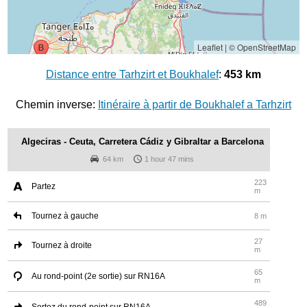
Leaflet
|
© OpenStreetMap
Distance entre Tarhzirt et Boukhalef
:
453 km
Chemin inverse:
Itinéraire à partir de Boukhalef a Tarhzirt
Algeciras - Ceuta, Carretera Cádiz y Gibraltar a Barcelona
64 km
1 hour 47 mins
223
Partez
m
Tournez à gauche
8 m
27
Tournez à droite
m
65
Au rond-point (2e sortie) sur RN16A
m
489