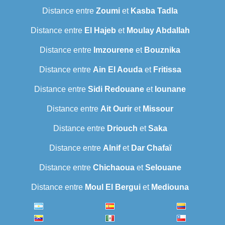
Distance entre
Zoumi
et
Kasba Tadla
Distance entre
El Hajeb
et
Moulay Abdallah
Distance entre
Imzourene
et
Bouznika
Distance entre
Ain El Aouda
et
Fritissa
Distance entre
Sidi Redouane
et
Iounane
Distance entre
Ait Ourir
et
Missour
Distance entre
Driouch
et
Saka
Distance entre
Alnif
et
Dar Chafaï
Distance entre
Chichaoua
et
Selouane
Distance entre
Moul El Bergui
et
Mediouna