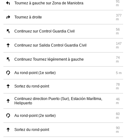
91
Tournez à gauche sur Zona de Maniobra
m
377
Tournez à droite
m
56
Continuez sur Control Guardia Civil
m
147
Continuez sur Salida Control Guardia Civil
m
74
Continuez Tournez légèrement à gauche
m
Au rond-point (1e sortie)
5 m
78
Sortez du rond-point
m
Continuez direction Puerto (Sur), Estación Marítima,
46
Helipuerto
m
60
Au rond-point (2e sortie)
m
90
Sortez du rond-point
m