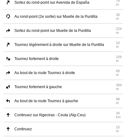
79
Sortez du rond-point sur Avenida de España
m
30
Au rond-point (2e sortie) sur Muelle de la Puntilla
m
224
Sortez du rond-point sur Muelle de la Puntilla
m
10
Tournez légèrement à droite sur Muelle de la Puntilla
m
159
Tournez fortement à droite
m
69
Au bout de la route Tournez à droite
m
394
Tournez fortement à gauche
m
98
Au bout de la route Tournez à gauche
m
34
Continuez sur Algeciras - Ceuta (Alg-Ceu)
km
15
Continuez
m