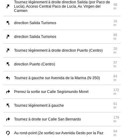
Tournez légèrement à droite direction Salida (por Paco de
48
Lucía), Acceso Central Paco de Lucía, Av. Virgen del
m
Carmen
16
direction Salida Turismos
m
85
direction Salida Turismos
m
20
Tournez légèrement à droite direction Puerto (Centro)
m
37
direction Puerto (Centro)
m
64
Tournez à gauche sur Avenida de la Marina (N-350)
m
172
Prenez la sortie sur Calle Segismundo Moret
m
61
Tournez légèrement à gauche
m
179
Tournez à droite sur Calle San Bernardo
m
54
Au rond-point (2e sortie) sur Avenida Gesto por la Paz
m