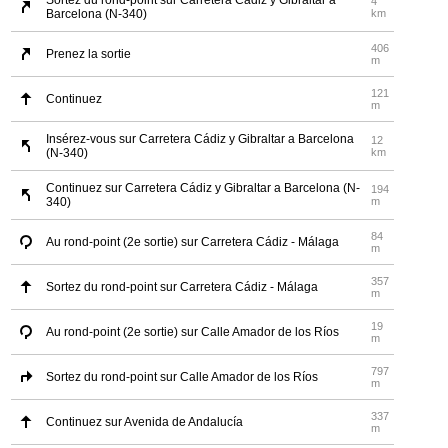
Sortez du rond-point sur Carretera Cádiz y Gibraltar a
4
Barcelona (N-340)
km
406
Prenez la sortie
m
121
Continuez
m
Insérez-vous sur Carretera Cádiz y Gibraltar a Barcelona
12
(N-340)
km
Continuez sur Carretera Cádiz y Gibraltar a Barcelona (N-
194
340)
m
84
Au rond-point (2e sortie) sur Carretera Cádiz - Málaga
m
357
Sortez du rond-point sur Carretera Cádiz - Málaga
m
19
Au rond-point (2e sortie) sur Calle Amador de los Ríos
m
797
Sortez du rond-point sur Calle Amador de los Ríos
m
337
Continuez sur Avenida de Andalucía
m