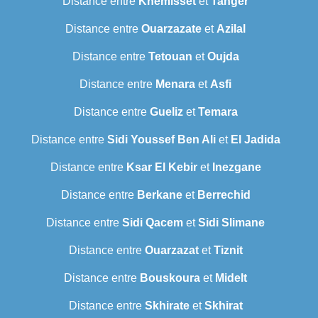
Distance entre
Khemisset
et
Tanger
Distance entre
Ouarzazate
et
Azilal
Distance entre
Tetouan
et
Oujda
Distance entre
Menara
et
Asfi
Distance entre
Gueliz
et
Temara
Distance entre
Sidi Youssef Ben Ali
et
El Jadida
Distance entre
Ksar El Kebir
et
Inezgane
Distance entre
Berkane
et
Berrechid
Distance entre
Sidi Qacem
et
Sidi Slimane
Distance entre
Ouarzazat
et
Tiznit
Distance entre
Bouskoura
et
Midelt
Distance entre
Skhirate
et
Skhirat