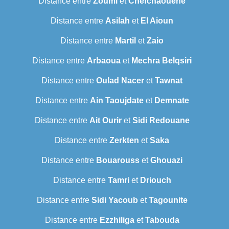
Distance entre
Zoumi
et
Chefchaouene
Distance entre
Asilah
et
El Aioun
Distance entre
Martil
et
Zaio
Distance entre
Arbaoua
et
Mechra Belqsiri
Distance entre
Oulad Nacer
et
Tawnat
Distance entre
Ain Taoujdate
et
Demnate
Distance entre
Ait Ourir
et
Sidi Redouane
Distance entre
Zerkten
et
Saka
Distance entre
Bouarouss
et
Ghouazi
Distance entre
Tamri
et
Driouch
Distance entre
Sidi Yacoub
et
Tagounite
Distance entre
Ezzhiliga
et
Tabouda