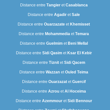
Distance entre
Tangier
et
Casablanca
Distance entre
Agadir
et
Sale
Distance entre
Ouarzazate
et
Khemisset
Distance entre
Mohammedia
et
Temara
Distance entre
Guelmim
et
Beni Mellal
Distance entre
Sidi Qasim
et
Ksar El Kebir
Distance entre
Tiznit
et
Sidi Qacem
Distance entre
Wazzan
et
Ouled Teima
Distance entre
Ouarzazat
et
Guercif
Distance entre
Azrou
et
Al Hoceima
Distance entre
Azemmour
et
Sidi Bennour