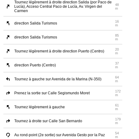
Tournez légèrement à droite direction Salida (por Paco de
48
Lucía), Acceso Central Paco de Lucía, Av. Virgen del
m
Carmen
16
direction Salida Turismos
m
85
direction Salida Turismos
m
20
Tournez légèrement à droite direction Puerto (Centro)
m
37
direction Puerto (Centro)
m
64
Tournez à gauche sur Avenida de la Marina (N-350)
m
172
Prenez la sortie sur Calle Segismundo Moret
m
61
Tournez légèrement à gauche
m
179
Tournez à droite sur Calle San Bernardo
m
54
Au rond-point (2e sortie) sur Avenida Gesto por la Paz
m