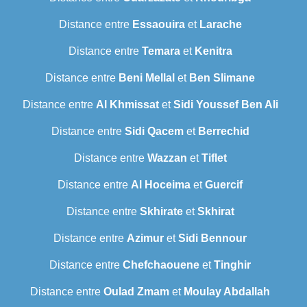
Distance entre
Essaouira
et
Larache
Distance entre
Temara
et
Kenitra
Distance entre
Beni Mellal
et
Ben Slimane
Distance entre
Al Khmissat
et
Sidi Youssef Ben Ali
Distance entre
Sidi Qacem
et
Berrechid
Distance entre
Wazzan
et
Tiflet
Distance entre
Al Hoceima
et
Guercif
Distance entre
Skhirate
et
Skhirat
Distance entre
Azimur
et
Sidi Bennour
Distance entre
Chefchaouene
et
Tinghir
Distance entre
Oulad Zmam
et
Moulay Abdallah