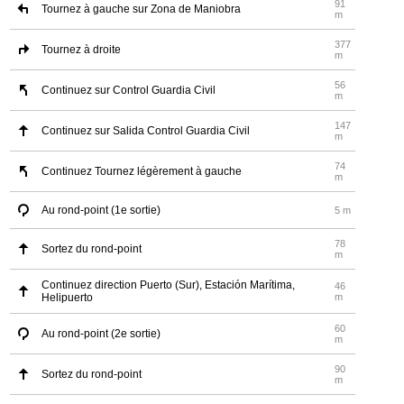
91
Tournez à gauche sur Zona de Maniobra
m
377
Tournez à droite
m
56
Continuez sur Control Guardia Civil
m
147
Continuez sur Salida Control Guardia Civil
m
74
Continuez Tournez légèrement à gauche
m
Au rond-point (1e sortie)
5 m
78
Sortez du rond-point
m
Continuez direction Puerto (Sur), Estación Marítima,
46
Helipuerto
m
60
Au rond-point (2e sortie)
m
90
Sortez du rond-point
m