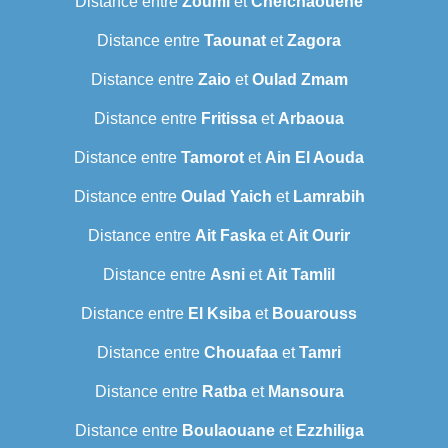
Distance entre
Zoumi
et
Chefchaouene
Distance entre
Taounat
et
Zagora
Distance entre
Zaio
et
Oulad Zmam
Distance entre
Fritissa
et
Arbaoua
Distance entre
Tamorot
et
Ain El Aouda
Distance entre
Oulad Yaich
et
Lamrabih
Distance entre
Ait Faska
et
Ait Ourir
Distance entre
Asni
et
Ait Tamlil
Distance entre
El Ksiba
et
Bouarouss
Distance entre
Chouafaa
et
Tamri
Distance entre
Ratba
et
Mansoura
Distance entre
Boulaouane
et
Ezzhiliga