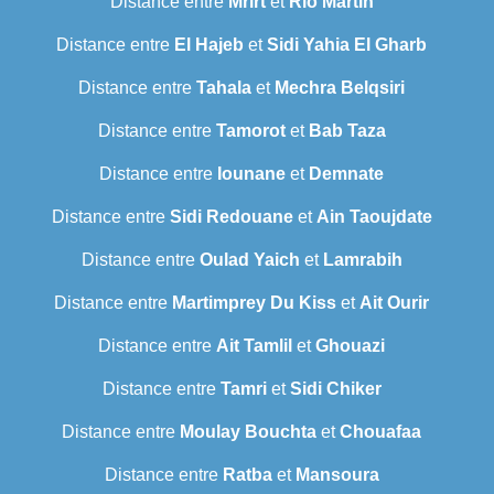
Distance entre
Mrirt
et
Rio Martin
Distance entre
El Hajeb
et
Sidi Yahia El Gharb
Distance entre
Tahala
et
Mechra Belqsiri
Distance entre
Tamorot
et
Bab Taza
Distance entre
Iounane
et
Demnate
Distance entre
Sidi Redouane
et
Ain Taoujdate
Distance entre
Oulad Yaich
et
Lamrabih
Distance entre
Martimprey Du Kiss
et
Ait Ourir
Distance entre
Ait Tamlil
et
Ghouazi
Distance entre
Tamri
et
Sidi Chiker
Distance entre
Moulay Bouchta
et
Chouafaa
Distance entre
Ratba
et
Mansoura