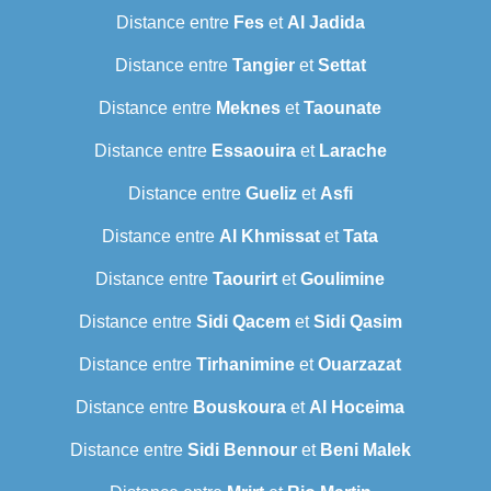
Distance entre
Fes
et
Al Jadida
Distance entre
Tangier
et
Settat
Distance entre
Meknes
et
Taounate
Distance entre
Essaouira
et
Larache
Distance entre
Gueliz
et
Asfi
Distance entre
Al Khmissat
et
Tata
Distance entre
Taourirt
et
Goulimine
Distance entre
Sidi Qacem
et
Sidi Qasim
Distance entre
Tirhanimine
et
Ouarzazat
Distance entre
Bouskoura
et
Al Hoceima
Distance entre
Sidi Bennour
et
Beni Malek