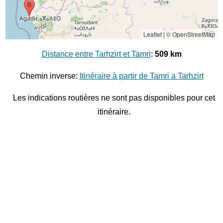
Leaflet
|
© OpenStreetMap
Distance entre Tarhzirt et Tamri
:
509 km
Chemin inverse:
Itinéraire à partir de Tamri a Tarhzirt
Les indications routières ne sont pas disponibles pour cet
itinéraire.
© 2026
Distance entre villes
Distance entre
Safi
et
Rabat
Distance entre
Taounate
et
Taroudannt
Distance entre
Mohammedia
et
Menara