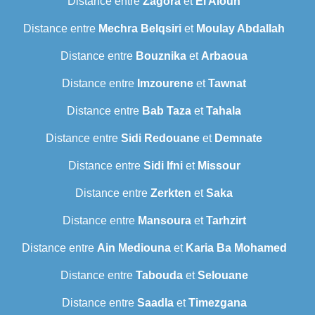
Distance entre
Zagora
et
El Aioun
Distance entre
Mechra Belqsiri
et
Moulay Abdallah
Distance entre
Bouznika
et
Arbaoua
Distance entre
Imzourene
et
Tawnat
Distance entre
Bab Taza
et
Tahala
Distance entre
Sidi Redouane
et
Demnate
Distance entre
Sidi Ifni
et
Missour
Distance entre
Zerkten
et
Saka
Distance entre
Mansoura
et
Tarhzirt
Distance entre
Ain Mediouna
et
Karia Ba Mohamed
Distance entre
Tabouda
et
Selouane
Distance entre
Saadla
et
Timezgana