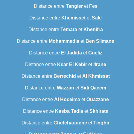
Distance entre
Tangier
et
Fes
Distance entre
Khemisset
et
Sale
Distance entre
Temara
et
Khenifra
Distance entre
Mohammedia
et
Ben Slimane
Distance entre
El Jadida
et
Gueliz
Distance entre
Ksar El Kebir
et
Ifrane
Distance entre
Berrechid
et
Al Khmissat
Distance entre
Wazzan
et
Sidi Qacem
Distance entre
Al Hoceima
et
Ouazzane
Distance entre
Kasba Tadla
et
Skhirate
Distance entre
Chefchaouene
et
Tinghir