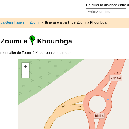
Calculer la distance entre d
-
rda-Beni Hssen
›
Zoumi
›
Itinéraire à partir de Zoumi a Khouribga
Zoumi a
Khouribga
Comment aller de Zoumi à Khouribga par la route.